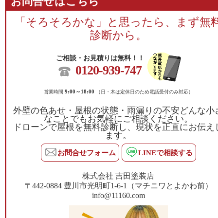
お問合せはこちら
「そろそろかな」と思ったら、まず無
診断から。
ご相談・お見積りは無料！！
0120-939-747
営業時間
9:00～18:00
（日・木は定休日のため電話受付のみ対応）
外壁の色あせ・屋根の状態・雨漏りの不安どんな小
なことでもお気軽にご相談ください。
ドローンで屋根を無料診断し、現状を正直にお伝え
ます。
お問合せフォーム
LINEで相談する
株式会社 吉田塗装店
〒442-0884 豊川市光明町1-6-1（マチニワとよかわ前）
info@11160.com