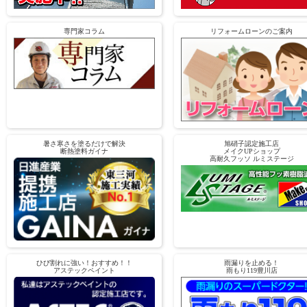
専門家コラム
リフォームローンのご案内
暑さ寒さを塗るだけで解決
旭硝子認定施工店
断熱塗料ガイナ
メイクUPショップ
高耐久フッソ ルミステージ
ひび割れに強い！おすすめ！！
雨漏りを止める！
アステックペイント
雨もり119豊川店