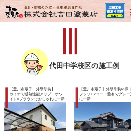
代田中学校区の施工例
【豊川市蔵子 外壁塗装】
【豊川市蔵子】外壁塗装M様
ガイナで断熱性能アップ！ホワ
フッソUVコート艶有でグレー
イト×ブラウンでおしゃれに一新
に一新