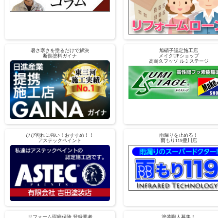
暑さ寒さを塗るだけで解決
旭硝子認定施工店
断熱塗料ガイナ
メイクUPショップ
高耐久フッソ ルミステージ
ひび割れに強い！おすすめ！！
雨漏りを止める！
アステックペイント
雨もり119豊川店
リフォーム瑕疵保険 登録業者
塗装職人募集！