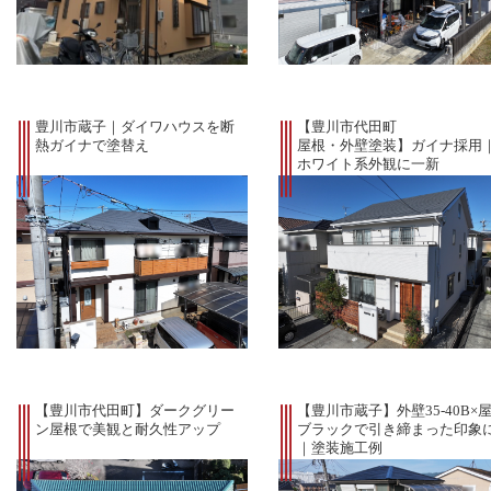
豊川市蔵子｜ダイワハウスを断
【豊川市代田町
熱ガイナで塗替え
屋根・外壁塗装】ガイナ採用
ホワイト系外観に一新
【豊川市代田町】ダークグリー
【豊川市蔵子】外壁35-40B×
ン屋根で美観と耐久性アップ
ブラックで引き締まった印象
｜塗装施工例