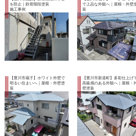
を防止｜鉄骨階段塗装
で上品な外観へ｜屋根・外壁
施工事例
装
施工事例
【豊川市蔵子】ホワイト外壁で
【豊川市新道町】多彩仕上げ
明るい住まいへ｜屋根・外壁塗
高級感のある外観へ｜屋根・
装
壁塗装
施工事例
施工事例