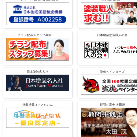
チラシ配布スタッフ募集！！
日本建築塗装職人の会
日本塗装名人社
塗魂ペインターズ
外装塗装ほっとらいん
顧問弁護士 太田茂