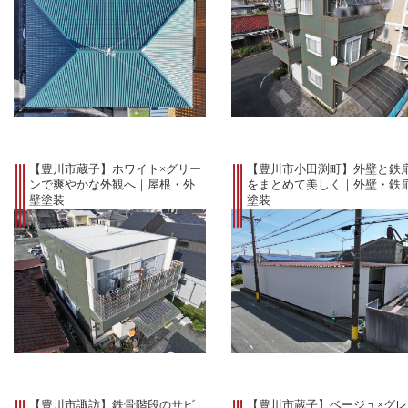
【豊川市蔵子】ホワイト×グリー
【豊川市小田渕町】外壁と鉄
ンで爽やかな外観へ｜屋根・外
をまとめて美しく｜外壁・鉄
壁塗装
塗装
施工事例
施工事例
【豊川市諏訪】鉄骨階段のサビ
【豊川市蔵子】ベージュ×グレ