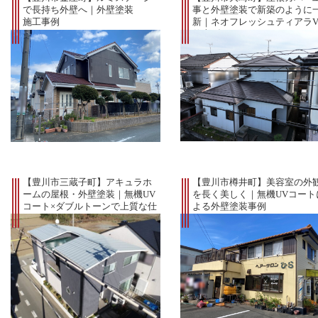
で長持ち外壁へ｜外壁塗装
事と外壁塗装で新築のように
施工事例
新｜ネオフレッシュティアラ
仕上げ
【豊川市三蔵子町】アキュラホ
【豊川市樽井町】美容室の外
ームの屋根・外壁塗装｜無機UV
を長く美しく｜無機UVコート
コート×ダブルトーンで上質な仕
よる外壁塗装事例
上がりに