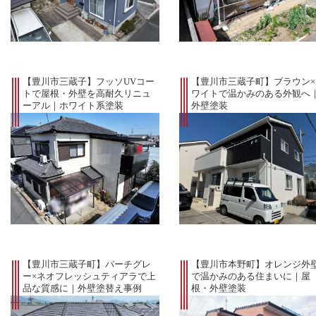
【豊川市三蔵子】フッソUVコー
【豊川市三蔵子町】ブラウン×
トで屋根・外壁を高耐久リニュ
ワイトで温かみのある外観へ
ーアル｜ホワイト系塗装
外壁塗装
【豊川市三蔵子町】バーチグレ
【豊川市本野町】オレンジ外
ー×ネオフレッシュティアラで上
で温かみのある住まいに｜屋
品な質感に｜外壁塗替え事例
根・外壁塗装
【多彩仕上げ】