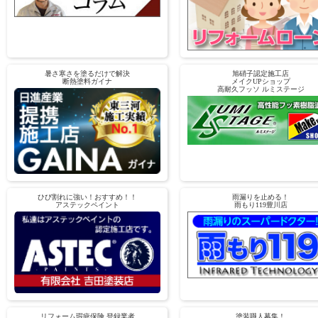
暑さ寒さを塗るだけで解決
旭硝子認定施工店
断熱塗料ガイナ
メイクUPショップ
高耐久フッソ ルミステージ
ひび割れに強い！おすすめ！！
雨漏りを止める！
アステックペイント
雨もり119豊川店
リフォーム瑕疵保険 登録業者
塗装職人募集！