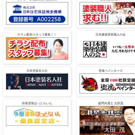
チラシ配布スタッフ募集！！
日本建築塗装職人の会
日本塗装名人社
塗魂ペインターズ
外装塗装ほっとらいん
顧問弁護士 太田茂