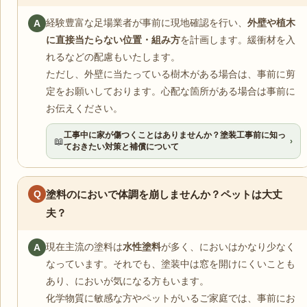
経験豊富な足場業者が事前に現地確認を行い、
外壁や植木
A
に直接当たらない位置・組み方
を計画します。緩衝材を入
れるなどの配慮もいたします。
ただし、外壁に当たっている樹木がある場合は、事前に剪
定をお願いしております。心配な箇所がある場合は事前に
お伝えください。
工事中に家が傷つくことはありませんか？塗装工事前に知っ
📖
›
ておきたい対策と補償について
Q
塗料のにおいで体調を崩しませんか？ペットは大丈
夫？
現在主流の塗料は
水性塗料
が多く、においはかなり少なく
A
なっています。それでも、塗装中は窓を開けにくいことも
あり、においが気になる方もいます。
化学物質に敏感な方やペットがいるご家庭では、事前にお