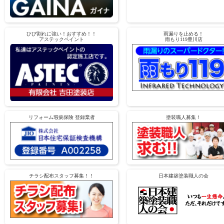
ひび割れに強い！おすすめ！！
雨漏りを止める！
アステックペイント
雨もり119豊川店
リフォーム瑕疵保険 登録業者
塗装職人募集！
チラシ配布スタッフ募集！！
日本建築塗装職人の会