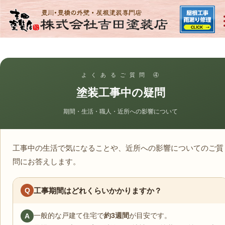
よ く あ る ご 質 問 ④
塗装工事中の疑問
期間・生活・職人・近所への影響について
工事中の生活で気になることや、近所への影響についてのご質
問にお答えします。
Q
工事期間はどれくらいかかりますか？
一般的な戸建て住宅で
約3週間
が目安です。
A