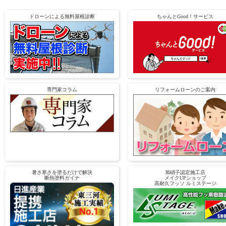
ドローンによる無料屋根診断
ちゃんとGood！サービス
専門家コラム
リフォームローンのご案内
暑さ寒さを塗るだけで解決
旭硝子認定施工店
断熱塗料ガイナ
メイクUPショップ
高耐久フッソ ルミステージ