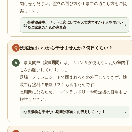
知らせください。塗料の選び方や工事中の過ごし方をご提
案します。
外壁塗装中、ペットは家にいても大丈夫ですか？犬や猫がい
📖
›
るご家庭のための注意点
Q
洗濯物はいつから干せませんか？何日くらい？
工事期間中（
約3週間
）は、ベランダが使えないため
室内干
A
し
をお願いしております。
足場・メッシュシートで囲まれるため外干しができず、塗
装中は塗料の飛散リスクもあるためです。
長期間になるため、コインランドリーや乾燥機の併用もご
検討ください。
📖
洗濯物を干せない期間は事前にお伝えしています
›