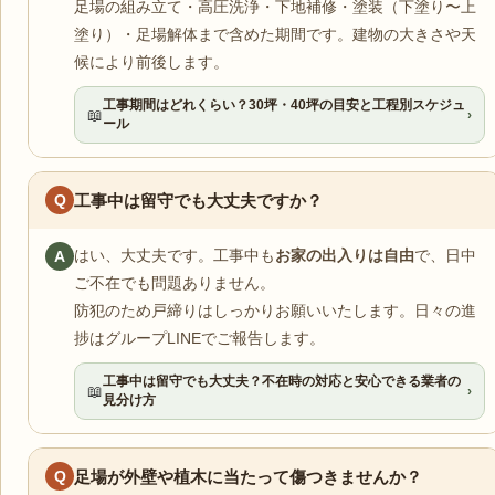
足場の組み立て・高圧洗浄・下地補修・塗装（下塗り〜上
塗り）・足場解体まで含めた期間です。建物の大きさや天
候により前後します。
工事期間はどれくらい？30坪・40坪の目安と工程別スケジュ
📖
›
ール
Q
工事中は留守でも大丈夫ですか？
はい、大丈夫です。工事中も
お家の出入りは自由
で、日中
A
ご不在でも問題ありません。
防犯のため戸締りはしっかりお願いいたします。日々の進
捗はグループLINEでご報告します。
工事中は留守でも大丈夫？不在時の対応と安心できる業者の
📖
›
見分け方
Q
足場が外壁や植木に当たって傷つきませんか？