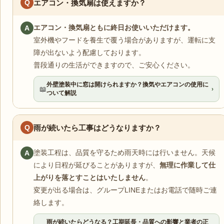
Q
エアコン・換気扇は使えますか？
エアコン・換気扇ともに終日お使いいただけます。
A
室外機やフードを養生で覆う場合がありますが、運転に支
障が出ないよう配慮しております。
普段通りの生活ができますので、ご安心ください。
外壁塗装中に窓は開けられますか？換気やエアコンの使用に
📖
›
ついて解説
Q
雨が続いたら工事はどうなりますか？
塗装工程は、品質を守るため雨天時には行いません。天候
A
により日程が延びることがありますが、
無理に作業して仕
上がりを落とすことはいたしません
。
変更が出る場合は、グループLINEまたはお電話で随時ご連
絡します。
雨が続いたらどうなる？工期延長・品質への影響と業者の正