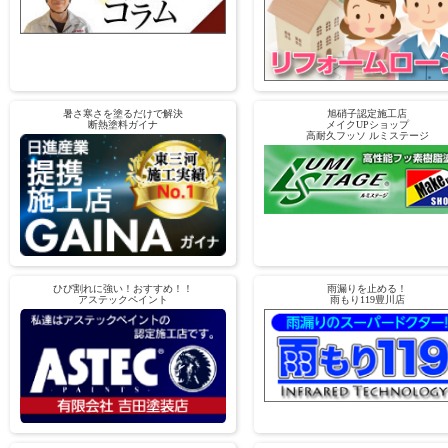
暑さ寒さを塗るだけで解決
旭硝子認定施工店
断熱塗料ガイナ
メイクUPショップ
高耐久フッソ ルミステージ
ひび割れに強い！おすすめ！！
雨漏りを止める！
アステックペイント
雨もり119豊川店