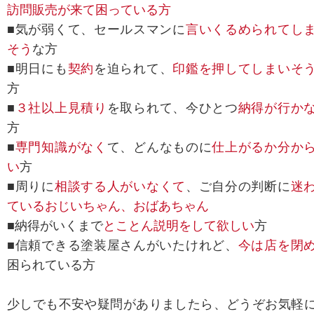
訪問販売が来て困っている方
■気が弱くて、セールスマンに
言いくるめられてし
そう
な方
■明日にも
契約
を迫られて、
印鑑を押してしまいそ
方
■
３社以上見積り
を取られて、今ひとつ
納得が行か
方
■
専門知識がなく
て、どんなものに
仕上がるか分か
い
方
■周りに
相談する人がいなくて
、ご自分の判断に
迷
ているおじいちゃん、おばあちゃん
■納得がいくまで
とことん説明をして欲しい
方
■信頼できる塗装屋さんがいたけれど、
今は店を閉
困られている方
少しでも不安や疑問がありましたら、どうぞお気軽