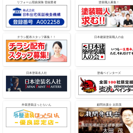
リフォーム瑕疵保険 登録業者
塗装職人募集！
チラシ配布スタッフ募集！！
日本建築塗装職人の会
日本塗装名人社
塗魂ペインターズ
外装塗装ほっとらいん
顧問弁護士 太田茂