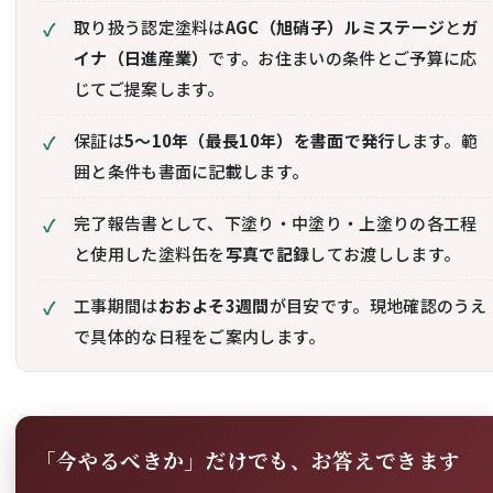
取り扱う認定塗料は
AGC（旭硝子）ルミステージ
と
ガ
イナ（日進産業）
です。お住まいの条件とご予算に応
じてご提案します。
保証は
5〜10年（最長10年）を書面で発行
します。範
囲と条件も書面に記載します。
完了報告書として、下塗り・中塗り・上塗りの各工程
と使用した塗料缶を
写真で記録
してお渡しします。
工事期間は
おおよそ3週間
が目安です。現地確認のうえ
で具体的な日程をご案内します。
「今やるべきか」だけでも、お答えできます