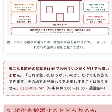
南面・日当たりのよい面
北面・日陰になる面
色あせ・チョーキング
コケ・カビ・藻
つやが引きやすい
乾きにくく汚れが定着
雨の当たる面
サッシ・目地まわり
シーリングの傷み
雨水の入口になりやすい
目地の切れ・痩せ
要チェック箇所
同じ1軒の家でも
南面だけを見て「まだきれい」と判断すると、傷んでいる面を見落とします
確認するときは、必ず家の四面をぐるりと一周してください
面ごとに出る症状が違うため、対処の内容も変わります。一周して、
れぞれの面の状態をご覧ください。
気になる箇所の写真をLINEでお送りいただくだけでも構い
ません。
「これは急いだほうがいいのか」だけでもお答え
できます。その場でお見積もりをお出しすることはありま
せん。
0120-939-747
（年中無休 9:00〜18:00・通話無料）
5. 劣化を放置するとどうなるか