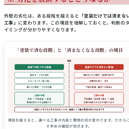
外壁の劣化は、ある段階を越えると
「塗装だけでは済まな
工事」
に変わります。この境目を理解しておくと、判断の
イミングが分かりやすくなります。
「塗装で済む段階」と「済まなくなる段階」の境目
境目
塗装で対応できる段階
塗装だけでは済まない段階
色あせ・つやの消失
幅の広いひび割れ・塗膜の剥がれ
チョーキング（白い粉）
外壁材の反り・浮き
細いひび割れ・コケの付着
下地の腐食・室内への雨染み
工事の中身
工事の中身
洗浄 ＋ 下地処理 ＋ 塗装
下地補修・部分張り替え ＋ 塗装
費用を抑えられる段階です
工事の規模そのものが変わります
左側にいるうちに手を入れることが、結果として最も費用を抑える方法です
境目を越えると、選べる工事の内容と費用の桁が変わります。だから
そ早めの確認が効きます。