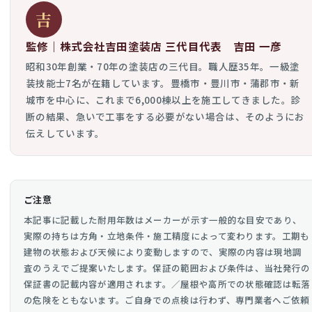
吉
監修｜株式会社吉田塗装店 三代目代表 吉田 一彦
昭和30年創業・70年の塗装店の三代目。職人歴35年。一級塗
装技能士7名が在籍しています。豊橋市・豊川市・蒲郡市・新
城市を中心に、これまで6,000棟以上を施工してきました。診
断の結果、急いで工事をする必要がない場合は、そのようにお
伝えしています。
ご注意
本記事に記載した耐用年数はメーカーが示す一般的な目安であり、
実際の持ちは方角・立地条件・施工精度によって変わります。工期も
建物の状態および天候により変動しますので、実際の内容は現地調
査のうえでご提案いたします。保証の範囲および条件は、当社発行の
保証書の記載内容が適用されます。／屋根や高所での状態確認は転落
の危険をともないます。ご自身での点検は行わず、専門業者へご依頼