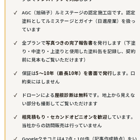
AGC（旭硝子）ルミステージの認定施工店です。認定
塗料としてルミステージとガイナ（日進産業）を扱っ
ています
全プランで
写真つきの完了報告書
を発行します（下塗
り・中塗り・上塗りと使用した塗料缶を記録し、契約
前に見本もご覧いただけます）
保証は
5〜10年（最長10年）を書面で発行
します。口
約束にはしません
ドローンによる
屋根診断は無料
です。地上から見えな
い部分も撮影してご覧いただけます
相見積もり・セカンドオピニオンを歓迎
しています。
当社からの訪問販売は行っていません
Googleクチコミは4.7点・101件（記事作成時点）をい