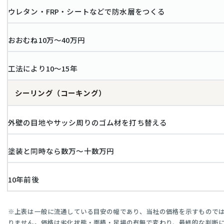
ウレタン・FRP・シートなどで防水層をつくる
おおむね10万〜40万円
工法により10〜15年
シーリング（コーキング）
外壁の目地やサッシ周りのゴム材を打ち替える
塗装と同時なら数万〜十数万円
10年前後
※上表は一般に流通している目安の幅であり、当社の価格を示すもので
りません。価格は劣化状態・面積・足場の有無で変わり、最終的な判断