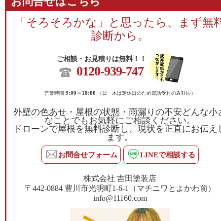
お問合せはこちら
「そろそろかな」と思ったら、まず無
診断から。
ご相談・お見積りは無料！！
0120-939-747
営業時間
9:00～18:00
（日・木は定休日のため電話受付のみ対応）
外壁の色あせ・屋根の状態・雨漏りの不安どんな小
なことでもお気軽にご相談ください。
ドローンで屋根を無料診断し、現状を正直にお伝え
ます。
お問合せフォーム
LINEで相談する
株式会社 吉田塗装店
〒442-0884 豊川市光明町1-6-1（マチニワとよかわ前）
info@11160.com