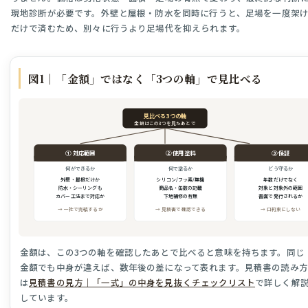
現地診断が必要です。外壁と屋根・防水を同時に行うと、足場を一度架
だけで済むため、別々に行うより足場代を抑えられます。
図1｜「金額」ではなく「3つの軸」で見比べる
見比べる3つの軸
金額はこの3つを見たあとで
① 対応範囲
② 使用塗料
③ 保証
何ができるか
何で塗るか
どう守るか
外壁・屋根だけか
シリコン/フッ素/無機
年数だけでなく
防水・シーリングも
商品名・缶数の記載
対象と対象外の範囲
カバー工法まで対応か
下地補修の有無
書面で発行されるか
→ 一社で完結するか
→ 見積書で確認できる
→ 口約束にしない
金額は、この3つの軸を確認したあとで比べると意味を持ちます。同じ
金額でも中身が違えば、数年後の差になって表れます。見積書の読み方
は
見積書の見方｜「一式」の中身を見抜くチェックリスト
で詳しく解
しています。