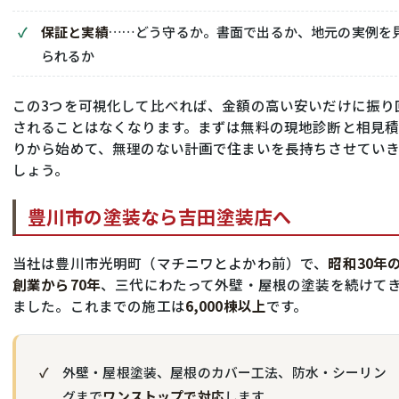
保証と実績
……どう守るか。書面で出るか、地元の実例を
られるか
この3つを可視化して比べれば、金額の高い安いだけに振り
されることはなくなります。まずは無料の現地診断と相見
りから始めて、無理のない計画で住まいを長持ちさせてい
しょう。
豊川市の塗装なら吉田塗装店へ
当社は豊川市光明町（マチニワとよかわ前）で、
昭和30年
創業から70年
、三代にわたって外壁・屋根の塗装を続けて
ました。これまでの施工は
6,000棟以上
です。
外壁・屋根塗装、屋根のカバー工法、防水・シーリン
グまで
ワンストップで対応
します