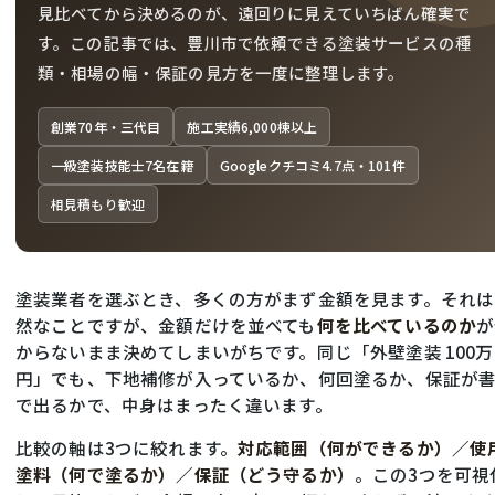
見比べてから決めるのが、遠回りに見えていちばん確実で
す。この記事では、豊川市で依頼できる塗装サービスの種
類・相場の幅・保証の見方を一度に整理します。
創業70年・三代目
施工実績6,000棟以上
一級塗装技能士7名在籍
Googleクチコミ4.7点・101件
相見積もり歓迎
塗装業者を選ぶとき、多くの方がまず金額を見ます。それは
然なことですが、金額だけを並べても
何を比べているのか
が
からないまま決めてしまいがちです。同じ「外壁塗装 100万
円」でも、下地補修が入っているか、何回塗るか、保証が
で出るかで、中身はまったく違います。
比較の軸は3つに絞れます。
対応範囲（何ができるか）／使
塗料（何で塗るか）／保証（どう守るか）
。この3つを可視