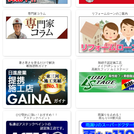
専門家コラム
リフォームローンのご案内
暑さ寒さを塗るだけで解決
旭硝子認定施工店
断熱塗料ガイナ
メイクUPショップ
高耐久フッソ ルミステージ
ひび割れに強い！おすすめ！！
雨漏りを止める！
アステックペイント
雨もり119豊川店