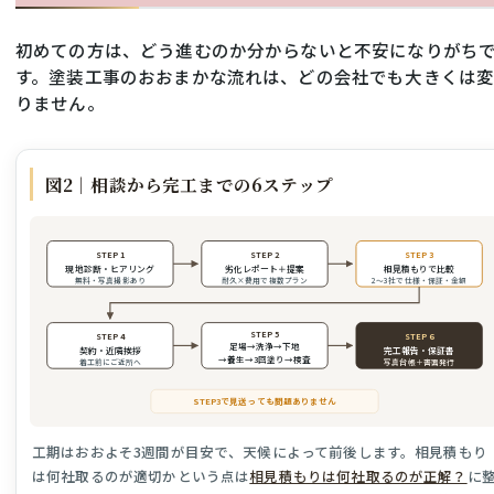
初めての方は、どう進むのか分からないと不安になりがち
す。塗装工事のおおまかな流れは、どの会社でも大きくは
りません。
図2｜相談から完工までの6ステップ
STEP 1
STEP 2
STEP 3
現地診断・ヒアリング
劣化レポート＋提案
相見積もりで比較
無料・写真撮影あり
耐久×費用で複数プラン
2〜3社で仕様・保証・金額
STEP 5
STEP 4
STEP 6
足場→洗浄→下地
契約・近隣挨拶
完工報告・保証書
→養生→3回塗り→検査
着工前にご近所へ
写真台帳＋書面発行
STEP3で見送っても問題ありません
工期はおおよそ3週間が目安で、天候によって前後します。相見積もり
は何社取るのが適切かという点は
相見積もりは何社取るのが正解？
に