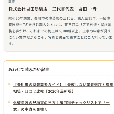
監修
株式会社吉田塗装店 三代目代表 吉田 一彦
昭和30年創業、豊川市の塗装店の三代目。職人歴35年。一級塗
装技能士7名を含む職人とともに、東三河エリアで外壁・屋根塗
装を手がけ、これまでの施工は6,000棟以上。工事の中身が見え
にくい業界だからこそ、写真と書面で残すことにこだわっていま
す。
あわせて読みたい記事
【豊川市の塗装業者ガイド】｜失敗しない業者選びと費用
相場・口コミ比較【2026年最新版】
外壁塗装の見積書の見方｜項目別チェックリストで「一
式」の中身を見抜く