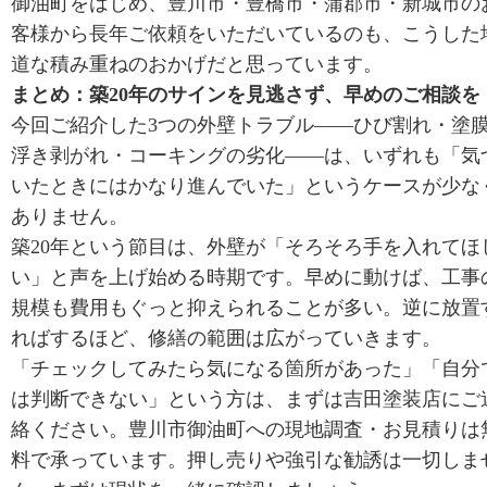
御油町をはじめ、豊川市・豊橋市・蒲郡市・新城市の
客様から長年ご依頼をいただいているのも、こうした
道な積み重ねのおかげだと思っています。
まとめ：築20年のサインを見逃さず、早めのご相談を
今回ご紹介した3つの外壁トラブル——ひび割れ・塗
浮き剥がれ・コーキングの劣化——は、いずれも「気
いたときにはかなり進んでいた」というケースが少な
ありません。
築20年という節目は、外壁が「そろそろ手を入れてほ
い」と声を上げ始める時期です。早めに動けば、工事
規模も費用もぐっと抑えられることが多い。逆に放置
ればするほど、修繕の範囲は広がっていきます。
「チェックしてみたら気になる箇所があった」「自分
は判断できない」という方は、まずは吉田塗装店にご
絡ください。豊川市御油町への現地調査・お見積りは
料で承っています。押し売りや強引な勧誘は一切しま