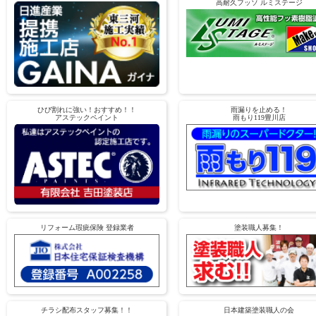
高耐久フッソ ルミステージ
ひび割れに強い！おすすめ！！
雨漏りを止める！
アステックペイント
雨もり119豊川店
リフォーム瑕疵保険 登録業者
塗装職人募集！
チラシ配布スタッフ募集！！
日本建築塗装職人の会