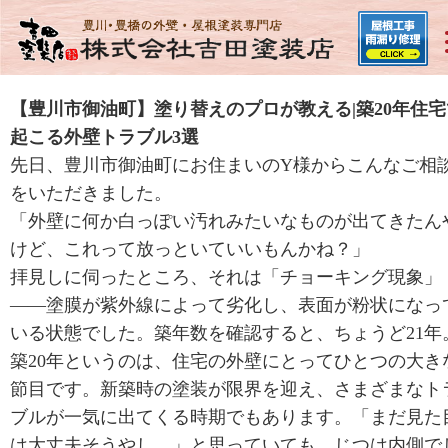
【豊川市御油町】塗り替えのプロが教える|築20年住宅
起こる外壁トラブル3選
先日、豊川市御油町にお住まいのY様からこんなご相
をいただきました。
「外壁に何か白っぽい汚れみたいなものが出てきたん
けど、これって放っといていいもんかね？」
拝見しに伺ったところ、それは「チョーキング現象」
——塗膜が紫外線によって劣化し、表面が粉状になっ
いる状態でした。築年数を確認すると、ちょうど21年
築20年というのは、住宅の外壁にとってひとつの大き
節目です。新築時の塗装が限界を迎え、さまざまなト
ブルが一気に出てくる時期でもあります。「まだ見た
は大丈夫そうやし…」と思っていても、じつは内側で