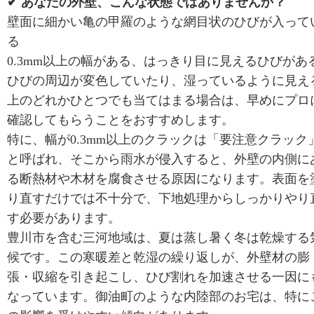
✔ あなたの外壁、こんな状態ではありませんか？
壁面に細かい亀の甲羅のような網目状のひびが入って
る
0.3mm以上の幅がある、はっきり目に見えるひびがあ
ひびの周辺が変色していたり、湿っているように見え
上のどれかひとつでも当てはまる場合は、早めにプロ
確認してもらうことをおすすめします。
特に、幅が0.3mm以上のクラックは「要注意クラック
と呼ばれ、そこから雨水が侵入すると、外壁の内側に
る断熱材や木材を腐食させる原因になります。表面を
り直すだけでは不十分で、下地処理からしっかりやり
す必要があります。
豊川市を含む三河地域は、夏は蒸し暑く冬は乾燥する
候です。この寒暖差と乾湿の繰り返しが、外壁材の膨
張・収縮を引き起こし、ひび割れを加速させる一因に
なっています。御油町のような内陸部のお宅は、特に