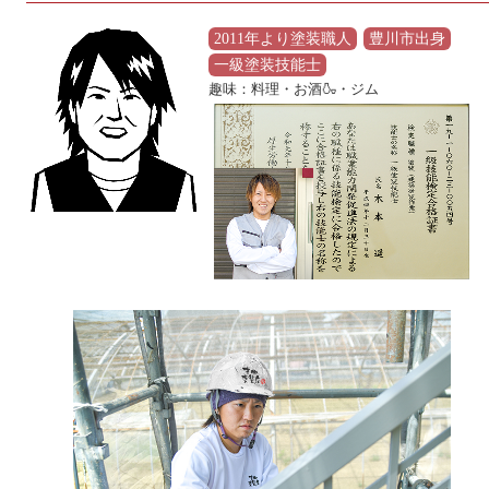
2011年より塗装職人
豊川市出身
一級塗装技能士
趣味：料理・お酒🍶・ジム