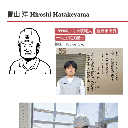
畠山 洋 Hiroshi Hatakeyama
1999年より塗装職人
豊橋市出身
一級塗装技能士
趣味：あいみょん