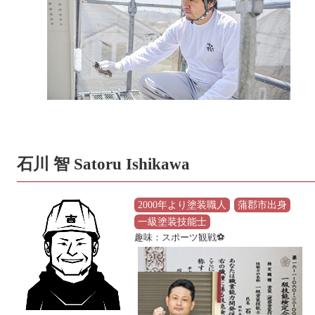
石川 智 Satoru Ishikawa
2000年より塗装職人
蒲郡市出身
一級塗装技能士
趣味：スポーツ観戦⚽