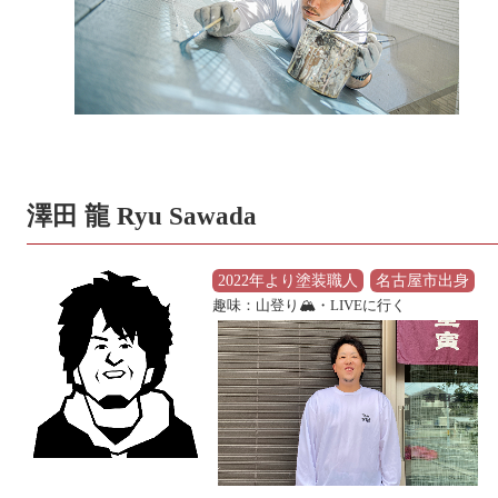
澤田 龍 Ryu Sawada
2022年より塗装職人
名古屋市出身
趣味：山登り🏔・LIVEに行く