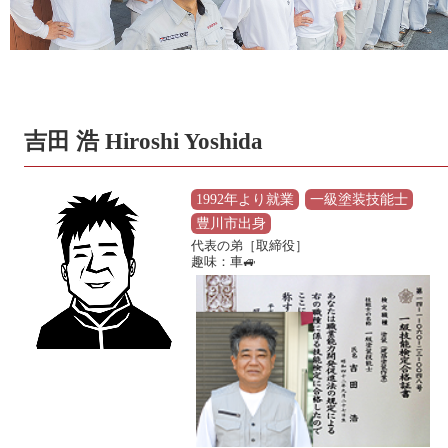
吉田 浩 Hiroshi Yoshida
1992年より就業
一級塗装技能士
豊川市出身
代表の弟［取締役］
趣味：車🚙