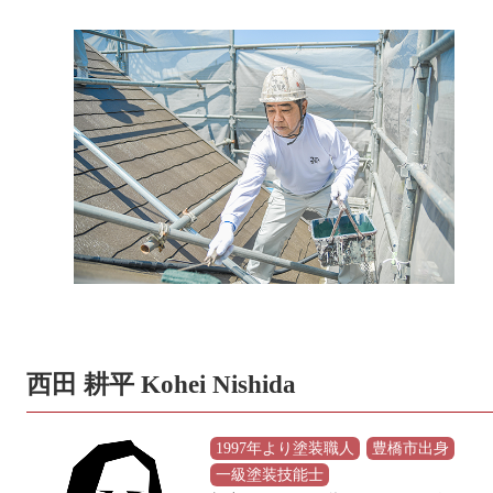
西田 耕平 Kohei Nishida
1997年より塗装職人
豊橋市出身
一級塗装技能士