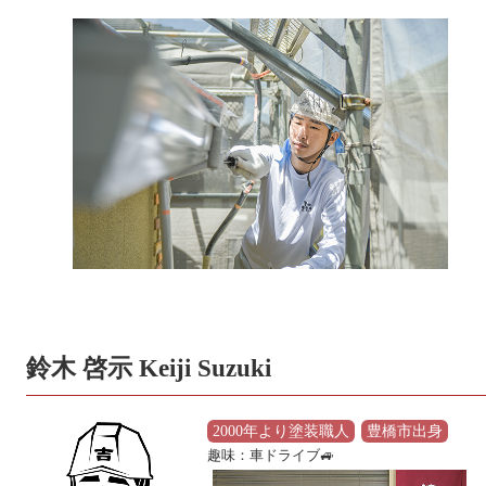
鈴木 啓示 Keiji Suzuki
2000年より塗装職人
豊橋市出身
趣味：車ドライブ🚙