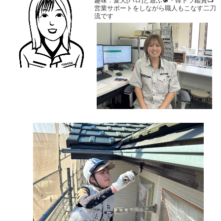
趣味：愛犬[ハロ]と遊ぶ🐕・韓ドラ鑑賞📺
営業サポートをしながら職人もこなす二刀
流です