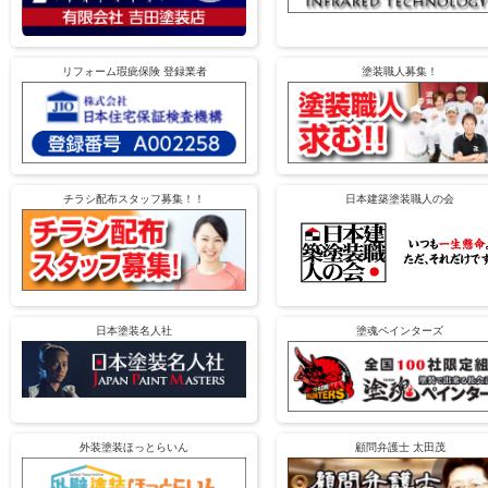
リフォーム瑕疵保険 登録業者
塗装職人募集！
チラシ配布スタッフ募集！！
日本建築塗装職人の会
日本塗装名人社
塗魂ペインターズ
外装塗装ほっとらいん
顧問弁護士 太田茂