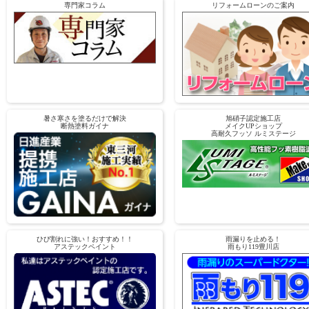
専門家コラム
リフォームローンのご案内
暑さ寒さを塗るだけで解決
旭硝子認定施工店
断熱塗料ガイナ
メイクUPショップ
高耐久フッソ ルミステージ
ひび割れに強い！おすすめ！！
雨漏りを止める！
アステックペイント
雨もり119豊川店