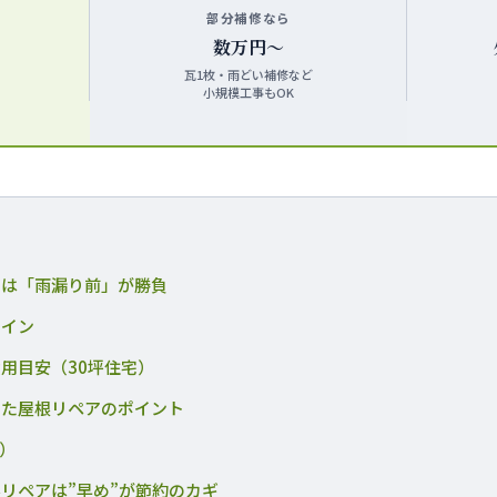
部分補修なら
数万円〜
瓦1枚・雨どい補修など
小規模工事もOK
アは「雨漏り前」が勝負
サイン
用目安（30坪住宅）
した屋根リペアのポイント
Q）
リペアは”早め”が節約のカギ