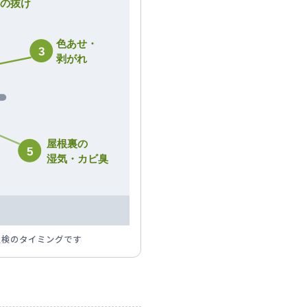
釘の抜け
色あせ・
3
剥がれ
屋根裏の
5
湿気・カビ臭
点検のタイミングです