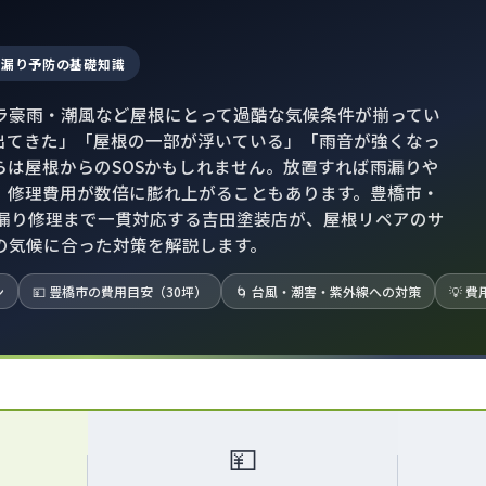
 雨漏り予防の基礎知識
ラ豪雨・潮風など屋根にとって過酷な気候条件が揃ってい
出てきた」「屋根の一部が浮いている」「雨音が強くなっ
らは屋根からのSOSかもしれません。放置すれば雨漏りや
、修理費用が数倍に膨れ上がることもあります。豊橋市・
雨漏り修理まで一貫対応する吉田塗装店が、屋根リペアのサ
の気候に合った対策を解説します。
ン
💴 豊橋市の費用目安（30坪）
🌀 台風・潮害・紫外線への対策
💡 
💴