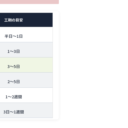
工期の目安
半日〜1日
1〜3日
3〜5日
2〜5日
1〜2週間
3日〜1週間