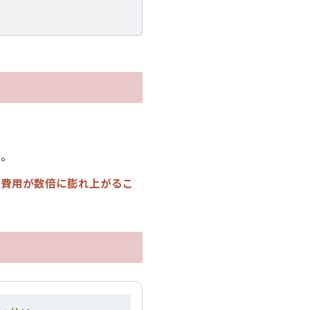
—。
理費用が数倍に膨れ上がるこ