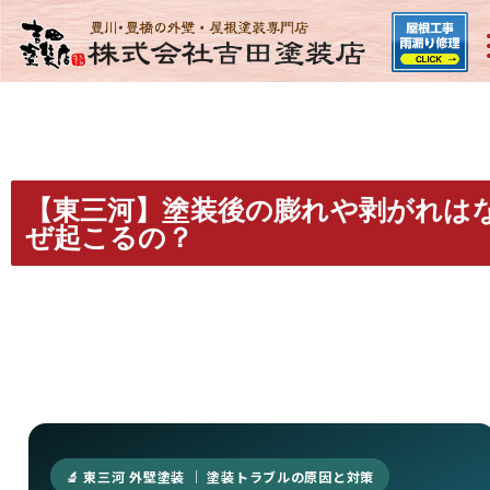
【東三河】塗装後の膨れや剥がれは
ぜ起こるの？
🔬 東三河 外壁塗装 ｜ 塗装トラブルの原因と対策