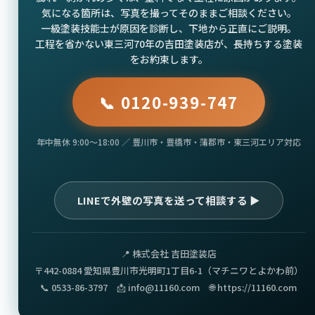
気になる箇所は、写真を撮ってそのままご相談ください。
一級塗装技能士が原因を診断し、下地から正直にご説明。
工程を省かない東三河70年の吉田塗装店が、長持ちする塗装
をお約束します。
📞 0120-939-747
年中無休 9:00〜18:00 ／ 豊川市・豊橋市・蒲郡市・東三河エリア対応
LINEで外壁の写真を送って相談する ▶
📍 株式会社 吉田塗装店
〒442-0884 愛知県豊川市光明町1丁目6-1（マチニワとよかわ前）
📞 0533-86-3797 📩 info@11160.com 🌐 https://11160.com