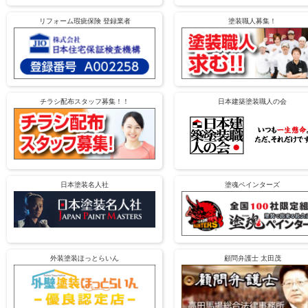
リフォーム瑕疵保険 登録業者
塗装職人募集！
チラシ配布スタッフ募集！！
日本建築塗装職人の会
日本塗装名人社
塗魂ペインターズ
外装塗装ほっとらいん
顧問弁護士 太田茂