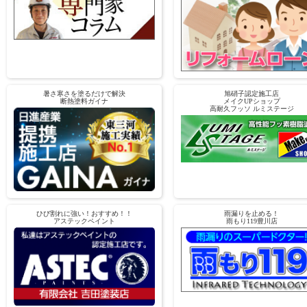
暑さ寒さを塗るだけで解決
旭硝子認定施工店
断熱塗料ガイナ
メイクUPショップ
高耐久フッソ ルミステージ
ひび割れに強い！おすすめ！！
雨漏りを止める！
アステックペイント
雨もり119豊川店