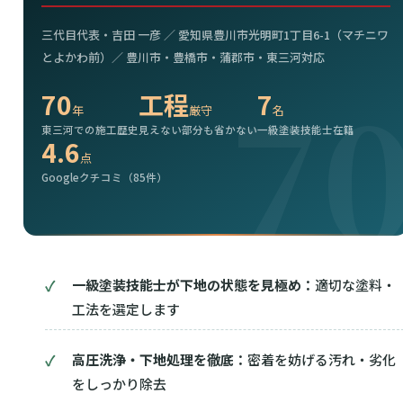
三代目代表・吉田 一彦 ／ 愛知県豊川市光明町1丁目6-1（マチニワ
とよかわ前）／ 豊川市・豊橋市・蒲郡市・東三河対応
70
工程
7
年
厳守
名
東三河での施工歴史
見えない部分も省かない
一級塗装技能士在籍
4.6
点
Googleクチコミ（85件）
一級塗装技能士が下地の状態を見極め：
適切な塗料・
工法を選定します
高圧洗浄・下地処理を徹底：
密着を妨げる汚れ・劣化
をしっかり除去