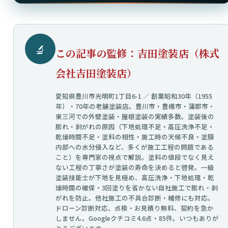
🔬
この記事の監修：吉田塗装店（株式
会社吉田塗装店）
愛知県豊川市光明町1丁目6-1 ／ 創業昭和30年（1955
年）・70年の老舗塗装店。豊川市・豊橋市・蒲郡市・
東三河での外壁塗装・屋根塗装の実績多数。塗装後の
膨れ・剥がれの原因（下地処理不足・高圧洗浄不足・
乾燥時間不足・塗料の相性・施工時の天候不良・塗膜
内部への水分侵入など、多くが施工工程の問題である
こと）を専門家の視点で解説。塗料の値段でなく見え
ない工程の丁寧さが塗装の寿命を決めると啓発。一級
塗装技能士が下地を見極め、高圧洗浄・下地処理・乾
燥時間の確保・3回塗りを省かない自社施工で膨れ・剥
がれを防止。他社施工の不具合診断・補修にも対応。
ドローン診断対応、点検・お見積り無料、契約を急か
しません。Googleクチコミ4.6点・85件。いつもありが