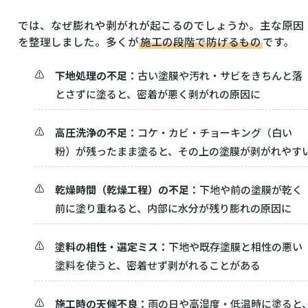
では、なぜ膨れや剥がれが起こるのでしょうか。主な原因
を整理しました。多くが
施工の段階で防げるもの
です。
下地処理の不足：
古い塗膜や汚れ・サビをきちんと落
とさずに塗ると、密着が悪く剥がれの原因に
高圧洗浄の不足：
コケ・カビ・チョーキング（白い
粉）が残ったまま塗ると、その上の塗膜が剥がれやす
乾燥時間（乾燥工程）の不足：
下地や前の塗膜が乾く
前に塗り重ねると、内部に水分が残り膨れの原因に
塗料の相性・選定ミス：
下地や既存塗膜と相性の悪い
塗料を使うと、密着せず剥がれることがある
施工時の天候不良：
雨の日や高湿度・低温時に塗ると