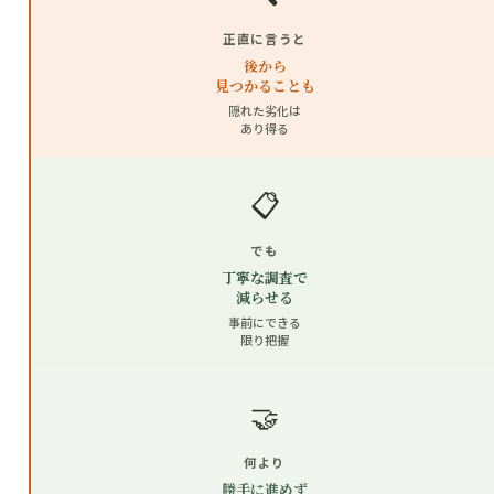
正直に言うと
後から
見つかることも
隠れた劣化は
あり得る
📋
でも
丁寧な調査で
減らせる
事前にできる
限り把握
🤝
何より
勝手に進めず