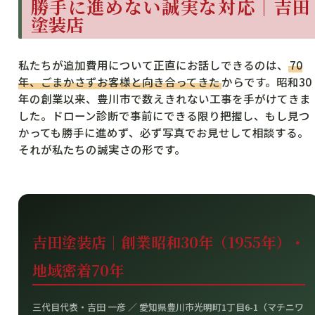
勝手に進めない誠実な対応｜吉田
塗装店
私たちが追加費用について正直にお話しできるのは、
70
年、ごまかさずお客様と向き合ってきた
からです。昭和30
年の創業以来、豊川市で数えきれない工事を手がけてきま
した。ドローン診断で事前にできる限り把握し、もし見つ
かっても勝手に進めず、必ず写真でお見せして相談する。
それが私たちの誠実さの形です。
吉田塗装店｜創業昭和30年（1955年）・
地域密着70年
三代目代表・吉田 一彦 ／ 愛知県豊川市光明町1丁目6-1（マチニワ