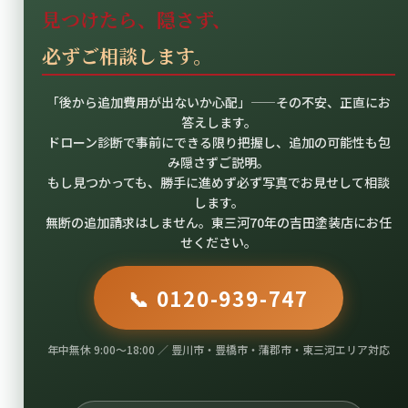
見つけたら、隠さず、
必ずご相談します。
「後から追加費用が出ないか心配」——その不安、正直にお
答えします。
ドローン診断で事前にできる限り把握し、追加の可能性も包
み隠さずご説明。
もし見つかっても、勝手に進めず必ず写真でお見せして相談
します。
無断の追加請求はしません。東三河70年の吉田塗装店にお任
せください。
📞 0120-939-747
年中無休 9:00〜18:00 ／ 豊川市・豊橋市・蒲郡市・東三河エリア対応