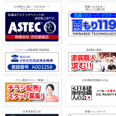
ひび割れに強い！おすすめ！！
雨漏りを止める！
アステックペイント
雨もり119豊川店
リフォーム瑕疵保険 登録業者
塗装職人募集！
チラシ配布スタッフ募集！！
日本建築塗装職人の会
日本塗装名人社
塗魂ペインターズ