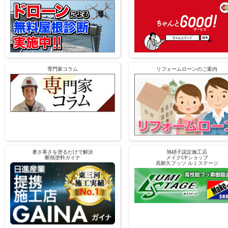
専門家コラム
リフォームローンのご案内
暑さ寒さを塗るだけで解決
旭硝子認定施工店
断熱塗料ガイナ
メイクUPショップ
高耐久フッソ ルミステージ