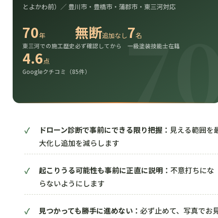
とよかわ前）／ 豊川市・豊橋市・蒲郡市・東三河対応
70
無断
7
年
追加なし
名
東三河での施工歴史
必ず確認してから
一級塗装技能士在籍
4.6
点
Googleクチコミ（85件）
ドローン診断で事前にできる限り把握：
見える範囲を
大化し追加を減らします
起こりうる可能性も事前に正直に説明：
不意打ちにな
らないようにします
見つかっても勝手に進めない：
必ず止めて、写真でお