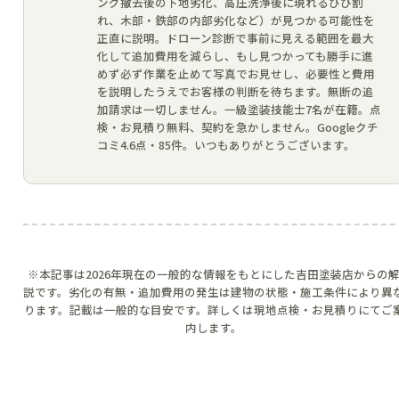
ング撤去後の下地劣化、高圧洗浄後に現れるひび割
れ、木部・鉄部の内部劣化など）が見つかる可能性を
正直に説明。ドローン診断で事前に見える範囲を最大
化して追加費用を減らし、もし見つかっても勝手に進
めず必ず作業を止めて写真でお見せし、必要性と費用
を説明したうえでお客様の判断を待ちます。無断の追
加請求は一切しません。一級塗装技能士7名が在籍。点
検・お見積り無料、契約を急かしません。Googleクチ
コミ4.6点・85件。いつもありがとうございます。
※本記事は2026年現在の一般的な情報をもとにした吉田塗装店からの
説です。劣化の有無・追加費用の発生は建物の状態・施工条件により異
ります。記載は一般的な目安です。詳しくは現地点検・お見積りにてご
内します。