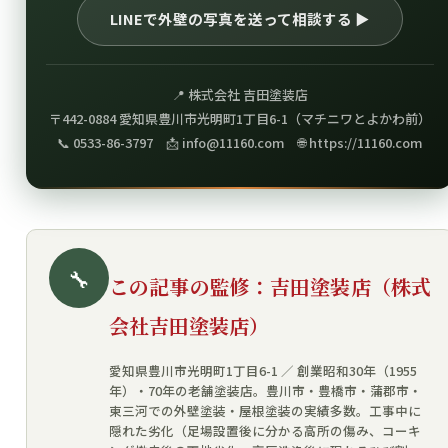
LINEで外壁の写真を送って相談する ▶
📍 株式会社 吉田塗装店
〒442-0884 愛知県豊川市光明町1丁目6-1（マチニワとよかわ前）
📞 0533-86-3797 📩 info@11160.com 🌐 https://11160.com
🔧
この記事の監修：吉田塗装店（株式
会社吉田塗装店）
愛知県豊川市光明町1丁目6-1 ／ 創業昭和30年（1955
年）・70年の老舗塗装店。豊川市・豊橋市・蒲郡市・
東三河での外壁塗装・屋根塗装の実績多数。工事中に
隠れた劣化（足場設置後に分かる高所の傷み、コーキ