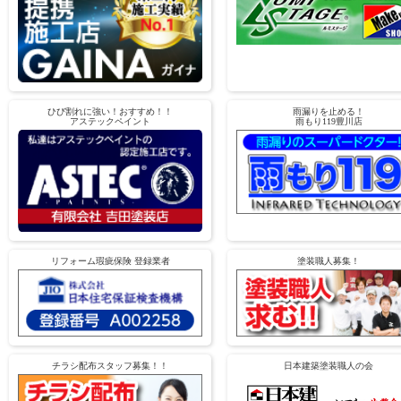
ひび割れに強い！おすすめ！！
雨漏りを止める！
アステックペイント
雨もり119豊川店
リフォーム瑕疵保険 登録業者
塗装職人募集！
チラシ配布スタッフ募集！！
日本建築塗装職人の会