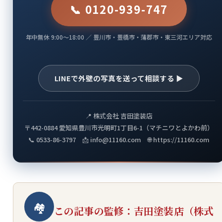
📞 0120-939-747
年中無休 9:00〜18:00 ／ 豊川市・豊橋市・蒲郡市・東三河エリア対応
LINEで外壁の写真を送って相談する ▶
📍 株式会社 吉田塗装店
〒442-0884 愛知県豊川市光明町1丁目6-1（マチニワとよかわ前）
📞 0533-86-3797 📩 info@11160.com 🌐 https://11160.com
🏘
この記事の監修：吉田塗装店（株式