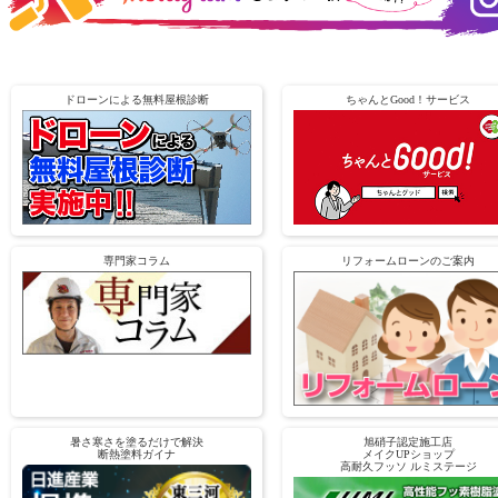
ドローンによる無料屋根診断
ちゃんとGood！サービス
専門家コラム
リフォームローンのご案内
暑さ寒さを塗るだけで解決
旭硝子認定施工店
断熱塗料ガイナ
メイクUPショップ
高耐久フッソ ルミステージ