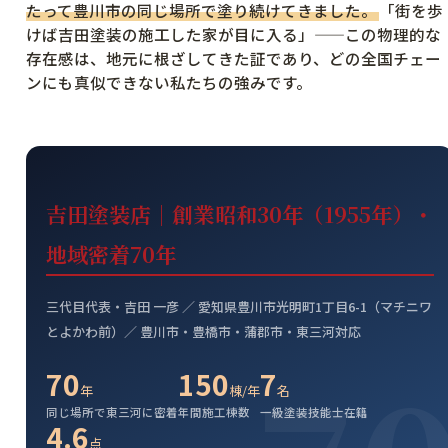
たって豊川市の同じ場所で塗り続けてきました。
「街を歩
けば吉田塗装の施工した家が目に入る」——この物理的な
存在感は、地元に根ざしてきた証であり、どの全国チェー
ンにも真似できない私たちの強みです。
吉田塗装店｜創業昭和30年（1955年）・
地域密着70年
三代目代表・吉田 一彦 ／ 愛知県豊川市光明町1丁目6-1（マチニワ
とよかわ前）／ 豊川市・豊橋市・蒲郡市・東三河対応
70
150
7
年
棟/年
名
同じ場所で東三河に密着
年間施工棟数
一級塗装技能士在籍
4.6
点