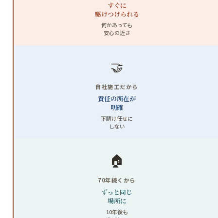
すぐに
駆けつけられる
何かあっても
安心の近さ
🤝
自社施工だから
責任の所在が
明確
下請け任せに
しない
🏠
70年続くから
ずっと同じ
場所に
10年後も