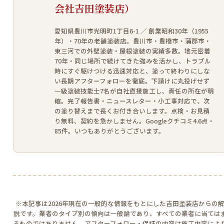
会社吉田塗装店）
愛知県豊川市光明町1丁目6-1 ／ 創業昭和30年（1955
年）・70年の老舗塗装店。豊川市・豊橋市・蒲郡市・
東三河での外壁塗装・屋根塗装の実績多数。地元密着
70年・同じ場所で続けてきた強みを活かし、トラブル
時にすぐ駆けつける迅速対応と、塗って終わりにしな
い長期アフターフォローを徹底。下請けに丸投げせず
一級塗装技能士7名が自社直接施工し、責任の所在が明
確。完了報告書・ニュースレター・小工事対応で、次
の塗り替えまで長くお付き合いします。点検・お見積
り無料、契約を急かしません。Googleクチコミ4.6点・
85件。いつもありがとうございます。
※本記事は2026年現在の一般的な情報をもとにした吉田塗装店からの
説です。業者のタイプ別の傾向は一般論であり、すべての業者に当ては
るものではありません。アフターフォロー・保証の内容は施工内容によ