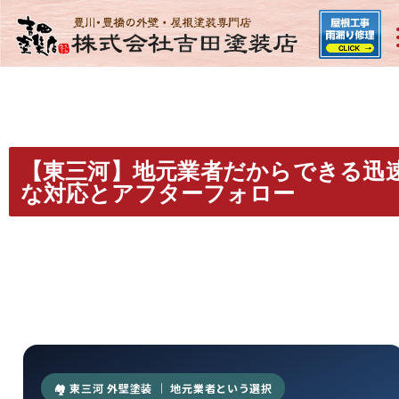
【東三河】地元業者だからできる迅
な対応とアフターフォロー
🏘 東三河 外壁塗装 ｜ 地元業者という選択