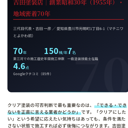
吉田塗装店｜創業昭和30年（1955年）・
地域密着70年
三代目代表・吉田 一彦 ／ 愛知県豊川市光明町1丁目6-1（マチニワ
とよかわ前）
70
150
7
年
棟/年
名
東三河での施工歴史
年間施工棟数
一級塗装技能士在籍
4.6
点
Googleクチコミ（85件）
クリア塗装の可否判断で最も重要なのは、
「できる・でき
ないを正直に言える業者かどうか」
です。「クリアにした
い」という希望に応えたい気持ちはあっても、条件を満た
さない状態で施工すれば必ず後悔につながります。吉田塗