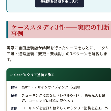
無料現地診断を申し込む
ケーススタディ3件——実際の判断
事例
実際に吉田塗装店が診断を行ったケースをもとに、「クリ
ア可・通常塗装に変更・要検討」の3パターンを解説しま
す。
✅ Case① クリア塗装で施工
築8年・デザインサイディング（石調）
建物
チョーキングほぼなし（レベル0〜1）。色も光沢も良
状態
好。コーキングに軽度の硬化あり
コーキングを全打ち替えしてからクリア塗装を施工。外
診断