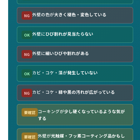
外壁の色が
大きく褪色・変色している
NG
外壁に
ひび割れが見当たらない
OK
外壁に
細いひびや割れがある
NG
カビ・コケ・藻が
発生していない
OK
カビ・コケ・
緑や黒の汚れが広がっている
NG
コーキングが
少し硬くなっているような気が
要確認
する
外壁が
光触媒・フッ素コーティング品かもし
要確認