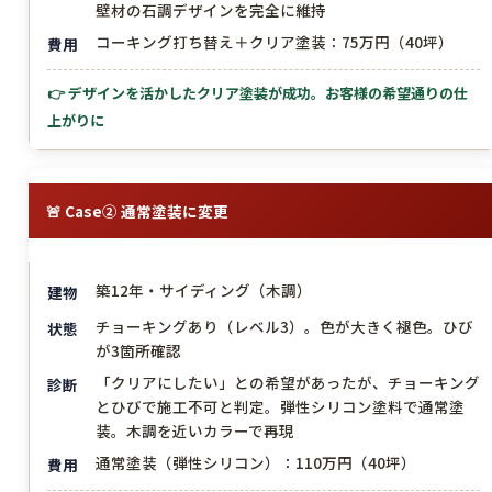
壁材の石調デザインを完全に維持
コーキング打ち替え＋クリア塗装：75万円（40坪）
費用
👉 デザインを活かしたクリア塗装が成功。お客様の希望通りの仕
上がりに
🚨 Case② 通常塗装に変更
築12年・サイディング（木調）
建物
チョーキングあり（レベル3）。色が大きく褪色。ひび
状態
が3箇所確認
「クリアにしたい」との希望があったが、チョーキング
診断
とひびで施工不可と判定。弾性シリコン塗料で通常塗
装。木調を近いカラーで再現
通常塗装（弾性シリコン）：110万円（40坪）
費用