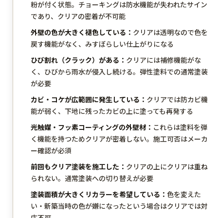
粉が付く状態。チョーキングは防水機能が失われたサイン
であり、クリアの密着が不可能
外壁の色が大きく褪色している：
クリアは透明なので色を
戻す機能がなく、みすぼらしい仕上がりになる
ひび割れ（クラック）がある：
クリアには補修機能がな
く、ひびから雨水が侵入し続ける。弾性塗料での通常塗装
が必要
カビ・コケが広範囲に発生している：
クリアでは防カビ機
能が弱く、下地に残ったカビの上に塗っても再発する
光触媒・フッ素コーティングの外壁材：
これらは塗料を弾
く機能を持つためクリアが密着しない。施工可否はメーカ
ー確認が必須
前回もクリア塗装を施工した：
クリアの上にクリアは重ね
られない。通常塗装への切り替えが必要
塗装面積が大きくリカラーを希望している：
色を変えた
い・新築当時の色が嫌になったという場合はクリアでは対
応不可