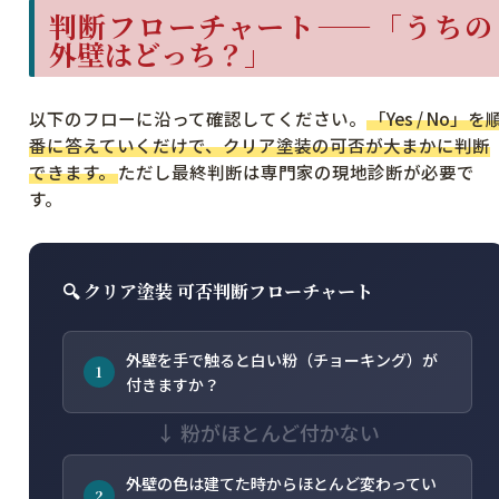
判断フローチャート——「うちの
外壁はどっち？」
以下のフローに沿って確認してください。
「Yes / No」を
番に答えていくだけで、クリア塗装の可否が大まかに判断
できます。
ただし最終判断は専門家の現地診断が必要で
す。
🔍 クリア塗装 可否判断フローチャート
外壁を手で触ると白い粉（チョーキング）が
1
付きますか？
↓ 粉がほとんど付かない
外壁の色は建てた時からほとんど変わってい
2