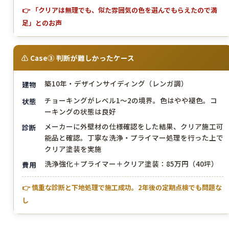
👉 「クリアは無理でも、似た雰囲気の色を選んでもらえたので満
足」とのお声
⚠ Case③ 判断が難しかったケース
築10年・デザインサイディング（レンガ調）
建物
チョーキングがレベル1〜2の境界。色はやや褪色。コ
状態
ーキングの状態は良好
メーカーに外壁材の仕様確認をした結果、クリア施工可
診断
能品と確認。丁寧な洗浄・プライマー処理を行った上で
クリア塗装を実施
洗浄強化＋プライマー＋クリア塗装：85万円（40坪）
費用
👉 慎重な診断と下地処理で施工成功。2年後の定期点検でも問題な
し