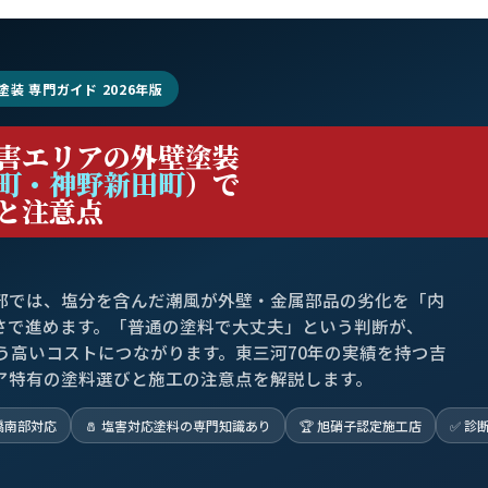
塗装 専門ガイド 2026年版
害エリアの外壁塗装
町・神野新田町
）で
と注意点
部では、塩分を含んだ潮風が外壁・金属部品の劣化を「内
速さで進めます。「普通の塗料で大丈夫」という判断が、
う高いコストにつながります。東三河70年の実績を持つ吉
ア特有の塗料選びと施工の注意点を解説します。
橋南部対応
🧂 塩害対応塗料の専門知識あり
🏆 旭硝子認定施工店
✅ 診