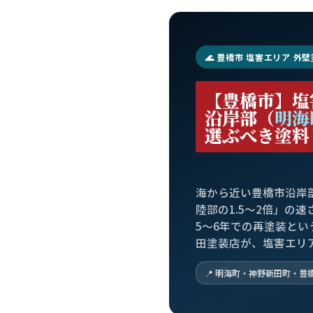
🌊 豊橋市 塩害エリア 外壁
【豊橋市】塩
沿岸部（
明海
選ぶべき塗料
海から近い豊橋市沿岸
陸部の1.5〜2倍」の
5〜6年での再塗装とい
田塗装店が、塩害エリ
📍 明海町・神野新田町・豊