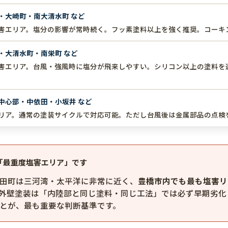
・大崎町・南大清水町 など
害エリア。塩分の影響が常時続く。フッ素塗料以上を強く推奨。コーキ
・大清水町・南栄町 など
害エリア。台風・強風時に塩分が飛来しやすい。シリコン以上の塗料を
中心部・中依田・小坂井 など
リア。通常の塗装サイクルで対応可能。ただし台風後は金属部品の点検
は「最重度塩害エリア」です
田町は三河湾・太平洋に非常に近く、
豊橋市内でも最も塩害リ
外壁塗装は「内陸部と同じ塗料・同じ工法」では必ず早期劣化
とが、最も重要な判断基準です。