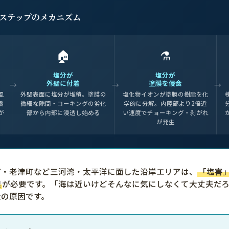
4ステップのメカニズム
🏠
⚗️
塩分が
塩分が
外壁に付着
塗膜を侵食
風
外壁表面に塩分が堆積。塗膜の
塩化物イオンが塗膜の樹脂を化
橋
微細な隙間・コーキングの劣化
学的に分解。内陸部より2倍近
が
部から内部に浸透し始める
い速度でチョーキング・剥がれ
が発生
町・老津町など三河湾・太平洋に面した沿岸エリアは、
「塩害
理
が必要です。「海は近いけどそんなに気にしなくて大丈夫だろ
大の原因です。