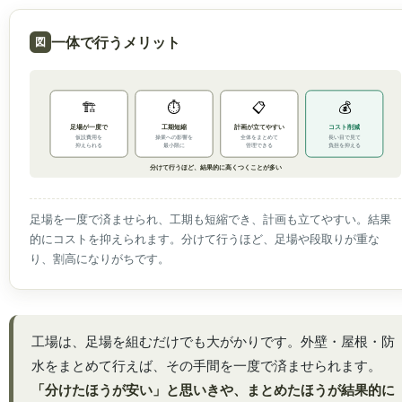
一体で行うメリット
🏗️
⏱️
📋
💰
足場が一度で
工期短縮
計画が立てやすい
コスト削減
操業への影響を
仮設費用を
全体をまとめて
長い目で見て
抑えられる
最小限に
管理できる
負担を抑える
分けて行うほど、結果的に高くつくことが多い
足場を一度で済ませられ、工期も短縮でき、計画も立てやすい。結果
的にコストを抑えられます。分けて行うほど、足場や段取りが重な
り、割高になりがちです。
工場は、足場を組むだけでも大がかりです。外壁・屋根・防
水をまとめて行えば、その手間を一度で済ませられます。
「分けたほうが安い」と思いきや、まとめたほうが結果的に