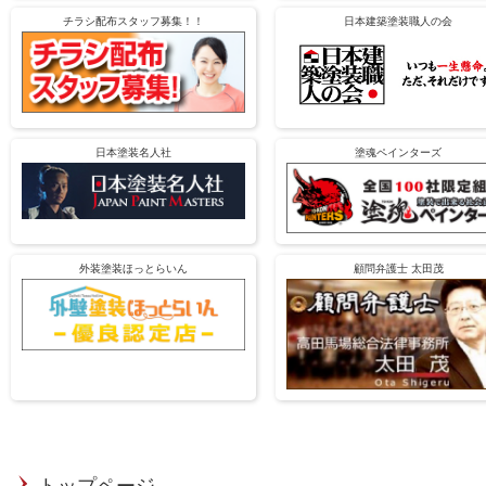
チラシ配布スタッフ募集！！
日本建築塗装職人の会
日本塗装名人社
塗魂ペインターズ
外装塗装ほっとらいん
顧問弁護士 太田茂