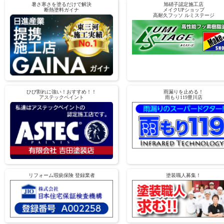
暑さ寒さを塗るだけで解決
旭硝子認定施工店
断熱塗料ガイナ
メイクUPショップ
高耐久フッソ ルミステージ
ひび割れに強い！おすすめ！！
雨漏りを止める！
アステックペイント
雨もり119豊川店
リフォーム瑕疵保険 登録業者
塗装職人募集！