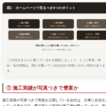
図1 ホームページで見るべき6つのポイント
1. 施工実績
3. 資格・許可
2. 会社情報
写真つきで豊富か
所在地・沿革が明確か
技能士・建設業許可
5. 保証・アフター
6. 口コミ・評価
4. 料金の明記
費用の目安が分かるか
保証内容が書かれているか
実際の声が見えるか
「都合の悪いことも隠さず書いているか」がポイント
見栄えのよさより、情報の誠実さを見る
この6点がきちんと載っているかを確認しましょう。とくに料金・保
証・会社情報は、隠さず書いている会社ほど信頼しやすい傾向がありま
す。
① 施工実績が写真つきで豊富か
施工前後の写真つきで実績を公開している会社は、仕事に自信を
っている表れです。豊川市など地域の施工例が載っていれば、地