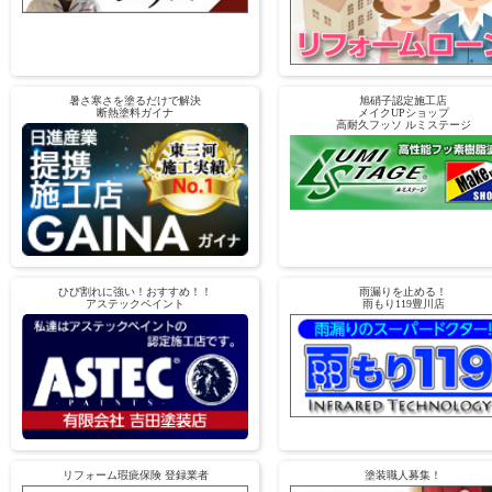
暑さ寒さを塗るだけで解決
旭硝子認定施工店
断熱塗料ガイナ
メイクUPショップ
高耐久フッソ ルミステージ
ひび割れに強い！おすすめ！！
雨漏りを止める！
アステックペイント
雨もり119豊川店
リフォーム瑕疵保険 登録業者
塗装職人募集！