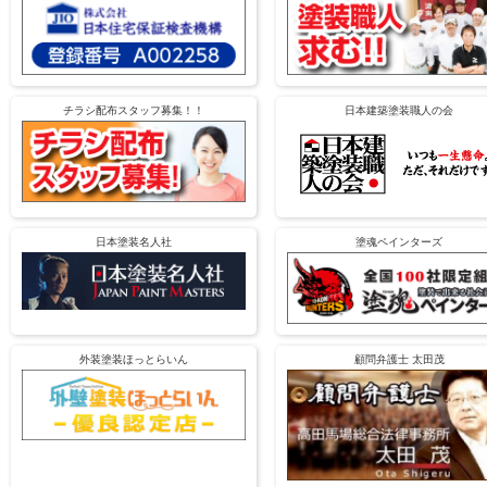
チラシ配布スタッフ募集！！
日本建築塗装職人の会
日本塗装名人社
塗魂ペインターズ
外装塗装ほっとらいん
顧問弁護士 太田茂