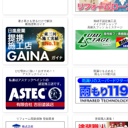
暑さ寒さを塗るだけで解決
旭硝子認定施工店
断熱塗料ガイナ
メイクUPショップ
高耐久フッソ ルミステージ
ひび割れに強い！おすすめ！！
雨漏りを止める！
アステックペイント
雨もり119豊川店
リフォーム瑕疵保険 登録業者
塗装職人募集！