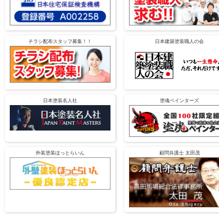
チラシ配布スタッフ募集！！
日本建築塗装職人の会
日本塗装名人社
塗魂ペインターズ
外装塗装ほっとらいん
顧問弁護士 太田茂