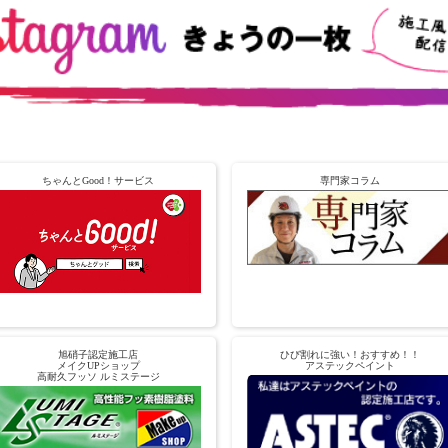
ちゃんとGood！サービス
専門家コラム
旭硝子認定施工店
ひび割れに強い！おすすめ！！
メイクUPショップ
アステックペイント
高耐久フッソ ルミステージ