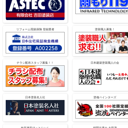
リフォーム瑕疵保険 登録業者
塗装職人募集！
チラシ配布スタッフ募集！！
日本建築塗装職人の会
日本塗装名人社
塗魂ペインターズ
外装塗装ほっとらいん
顧問弁護士 太田茂