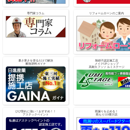
専門家コラム
リフォームローンのご案内
暑さ寒さを塗るだけで解決
旭硝子認定施工店
断熱塗料ガイナ
メイクUPショップ
高耐久フッソ ルミステージ
ひび割れに強い！おすすめ！！
雨漏りを止める！
アステックペイント
雨もり119豊川店