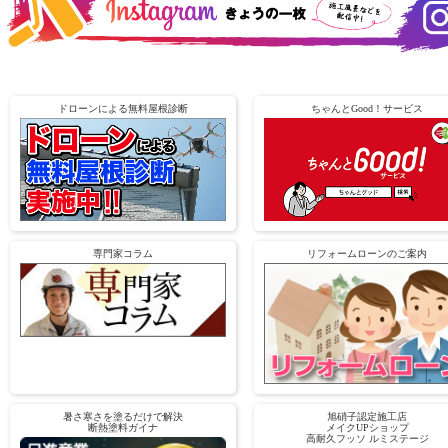
ドローンによる無料屋根診断
ちゃんとGood！サービス
専門家コラム
リフォームローンのご案内
暑さ寒さを塗るだけで解決
旭硝子認定施工店
断熱塗料ガイナ
メイクUPショップ
高耐久フッソ ルミステージ