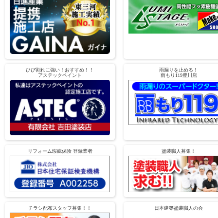
ひび割れに強い！おすすめ！！
雨漏りを止める！
アステックペイント
雨もり119豊川店
リフォーム瑕疵保険 登録業者
塗装職人募集！
チラシ配布スタッフ募集！！
日本建築塗装職人の会