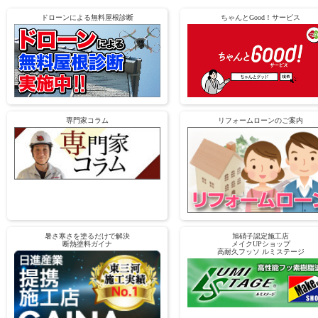
ドローンによる無料屋根診断
ちゃんとGood！サービス
専門家コラム
リフォームローンのご案内
暑さ寒さを塗るだけで解決
旭硝子認定施工店
断熱塗料ガイナ
メイクUPショップ
高耐久フッソ ルミステージ