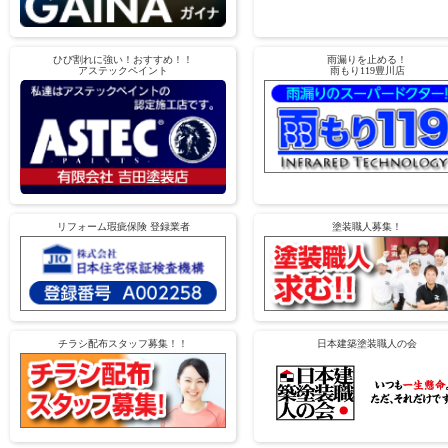
ひび割れに強い！おすすめ！！
雨漏りを止める！
アステックペイント
雨もり119豊川店
リフォーム瑕疵保険 登録業者
塗装職人募集！
チラシ配布スタッフ募集！！
日本建築塗装職人の会