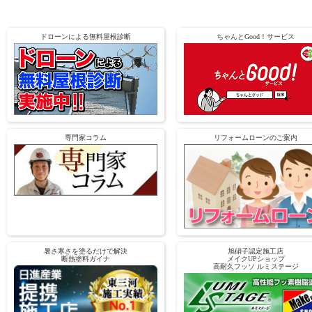
ドローンによる無料屋根診断
ちゃんとGood！サービス
専門家コラム
リフォームローンのご案内
暑さ寒さを塗るだけで解決
旭硝子認定施工店
断熱塗料ガイナ
メイクUPショップ
高耐久フッソ ルミステージ