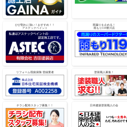
ひび割れに強い！おすすめ！！
雨漏りを止める！
アステックペイント
雨もり119豊川店
リフォーム瑕疵保険 登録業者
塗装職人募集！
チラシ配布スタッフ募集！！
日本建築塗装職人の会