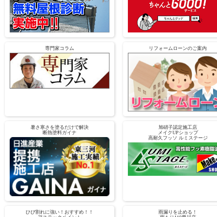
専門家コラム
リフォームローンのご案内
暑さ寒さを塗るだけで解決
旭硝子認定施工店
断熱塗料ガイナ
メイクUPショップ
高耐久フッソ ルミステージ
ひび割れに強い！おすすめ！！
雨漏りを止める！