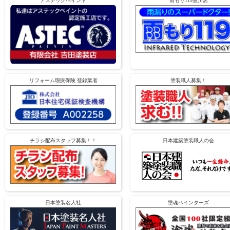
アステックペイント
雨もり119豊川店
リフォーム瑕疵保険 登録業者
塗装職人募集！
チラシ配布スタッフ募集！！
日本建築塗装職人の会
日本塗装名人社
塗魂ペインターズ