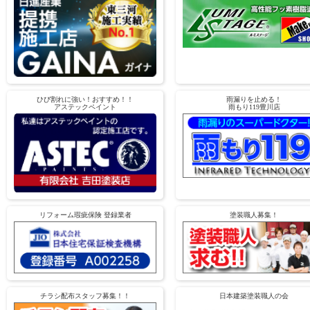
ひび割れに強い！おすすめ！！
雨漏りを止める！
アステックペイント
雨もり119豊川店
リフォーム瑕疵保険 登録業者
塗装職人募集！
チラシ配布スタッフ募集！！
日本建築塗装職人の会