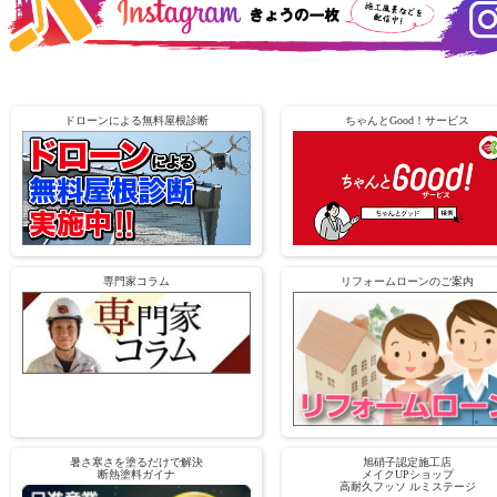
ドローンによる無料屋根診断
ちゃんとGood！サービス
専門家コラム
リフォームローンのご案内
暑さ寒さを塗るだけで解決
旭硝子認定施工店
断熱塗料ガイナ
メイクUPショップ
高耐久フッソ ルミステージ