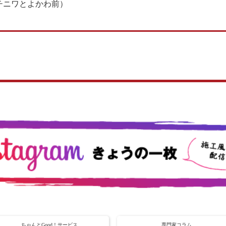
1（マチニワとよかわ前）
ちゃんとGood！サービス
専門家コラム