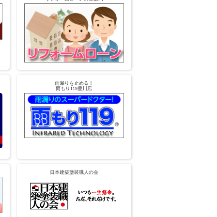
雨漏りを止める！
雨もり119豊川店
日本建築塗装職人の会