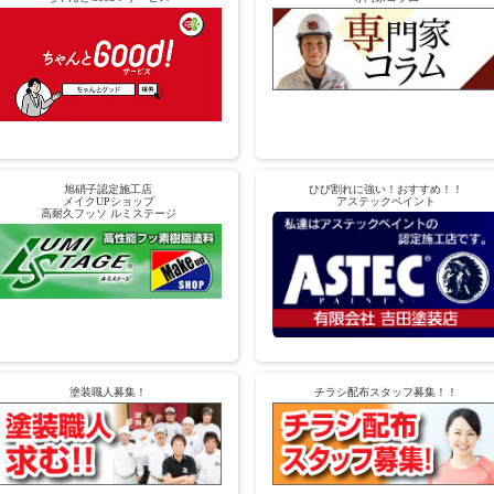
旭硝子認定施工店
ひび割れに強い！おすすめ！！
メイクUPショップ
アステックペイント
高耐久フッソ ルミステージ
塗装職人募集！
チラシ配布スタッフ募集！！