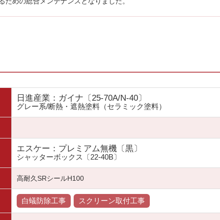
るための総合メンテナンスとなりました。
日進産業：ガイナ〔25-70A/N-40〕
グレー系/断熱・遮熱塗料（セラミック塗料）
エスケー：プレミアム無機〔黒〕
シャッターボックス〔22-40B〕
高耐久SRシールH100
白蟻防除工事
スクリーン取付工事