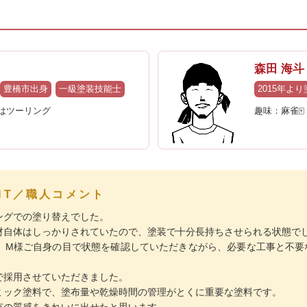
森田 海斗
豊橋市出身
一級塗装技能士
2015年よ
日はツーリング
趣味：麻雀🀄
ENT／職人コメント
ングでの塗り替えでした。
材自体はしっかりされていたので、塗装で十分長持ちさせられる状態で
、M様ご自身の目で状態を確認していただきながら、必要な工事と不要
で採用させていただきました。
ミック塗料で、塗布量や乾燥時間の管理がとくに重要な塗料です。