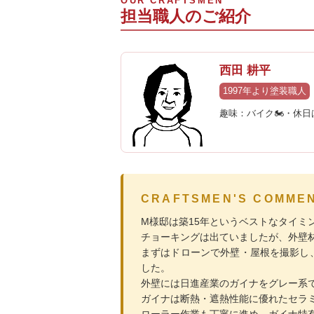
OUR CRAFTSMEN
担当職人のご紹介
西田 耕平
1997年より塗装職人
趣味：バイク🏍・休
CRAFTSMEN'S COMM
M様邸は築15年というベストなタイミ
チョーキングは出ていましたが、外壁
まずはドローンで外壁・屋根を撮影し
した。
外壁には日進産業のガイナをグレー系
ガイナは断熱・遮熱性能に優れたセラ