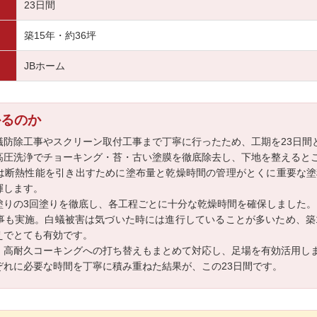
23日間
築15年・約36坪
JBホーム
かるのか
蟻防除工事やスクリーン取付工事まで丁寧に行ったため、工期を23日間
高圧洗浄でチョーキング・苔・古い塗膜を徹底除去し、下地を整えると
は断熱性能を引き出すために塗布量と乾燥時間の管理がとくに重要な塗
揮します。
塗りの3回塗りを徹底し、各工程ごとに十分な乾燥時間を確保しました。
事も実施。白蟻被害は気づいた時には進行していることが多いため、築
えでとても有効です。
、高耐久コーキングへの打ち替えもまとめて対応し、足場を有効活用し
ぞれに必要な時間を丁寧に積み重ねた結果が、この23日間です。