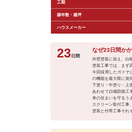
工期
築年数・建坪
ハウスメーカー
23
なぜ23日間か
日間
外壁塗装に加え、白
塗装工事では、まず
今回採用したガイナ
の機能を最大限に発
下塗り・中塗り・上
あわせて白蟻防除工
来の住まいを守るう
スクリーン取付工事
塗装と付帯工事それ