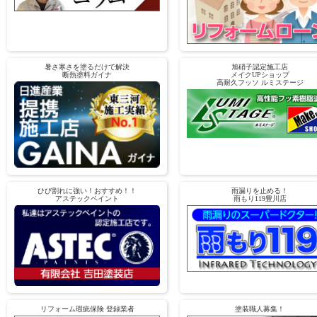
暑さ寒さを塗るだけで解決
旭硝子認定施工店
断熱塗料ガイナ
メイクUPショップ
高耐久フッソ ルミステージ
ひび割れに強い！おすすめ！！
雨漏りを止める！
アステックペイント
雨もり119豊川店
リフォーム瑕疵保険 登録業者
塗装職人募集！