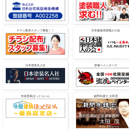
チラシ配布スタッフ募集！！
日本建築塗装職人の会
日本塗装名人社
塗魂ペインターズ
外装塗装ほっとらいん
顧問弁護士 太田茂