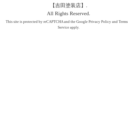
【吉⽥塗装店】.
All Rights Reserved.
This site is protected by reCAPTCHA and the Google
Privacy Policy
and
Terms
Service
apply.