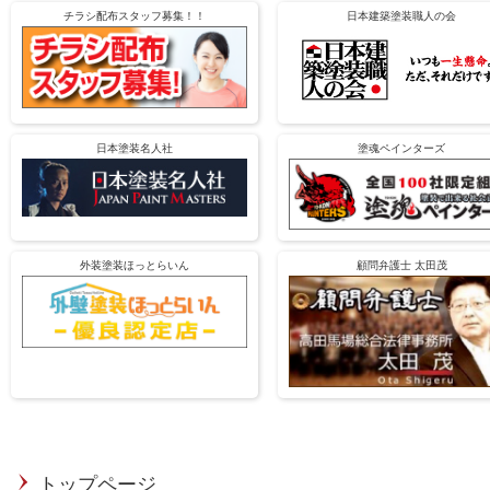
チラシ配布スタッフ募集！！
日本建築塗装職人の会
日本塗装名人社
塗魂ペインターズ
外装塗装ほっとらいん
顧問弁護士 太田茂
トップページ