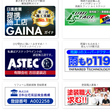
暑さ寒さを塗るだけで解決
旭硝子認定施工店
断熱塗料ガイナ
メイクUPショップ
高耐久フッソ ルミステージ
ひび割れに強い！おすすめ！！
雨漏りを止める！
アステックペイント
雨もり119豊川店
リフォーム瑕疵保険 登録業者
塗装職人募集！