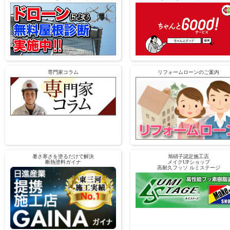
専門家コラム
リフォームローンのご案内
暑さ寒さを塗るだけで解決
旭硝子認定施工店
断熱塗料ガイナ
メイクUPショップ
高耐久フッソ ルミステージ