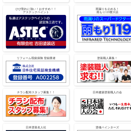
ひび割れに強い！おすすめ！！
雨漏りを止める！
アステックペイント
雨もり119豊川店
リフォーム瑕疵保険 登録業者
塗装職人募集！
チラシ配布スタッフ募集！！
日本建築塗装職人の会
日本塗装名人社
塗魂ペインターズ