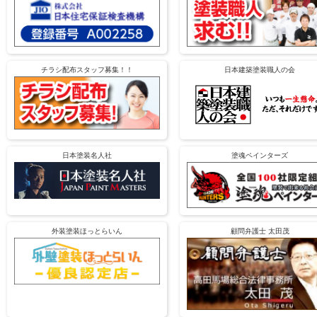
チラシ配布スタッフ募集！！
日本建築塗装職人の会
日本塗装名人社
塗魂ペインターズ
外装塗装ほっとらいん
顧問弁護士 太田茂