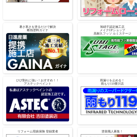
暑さ寒さを塗るだけで解決
旭硝子認定施工店
断熱塗料ガイナ
メイクUPショップ
高耐久フッソ ルミステージ
ひび割れに強い！おすすめ！！
雨漏りを止める！
アステックペイント
雨もり119豊川店
リフォーム瑕疵保険 登録業者
塗装職人募集！