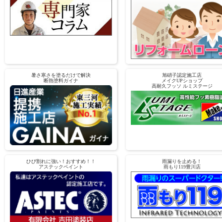
暑さ寒さを塗るだけで解決
旭硝子認定施工店
断熱塗料ガイナ
メイクUPショップ
高耐久フッソ ルミステージ
ひび割れに強い！おすすめ！！
雨漏りを止める！
アステックペイント
雨もり119豊川店