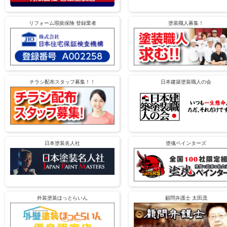
リフォーム瑕疵保険 登録業者
塗装職人募集！
チラシ配布スタッフ募集！！
日本建築塗装職人の会
日本塗装名人社
塗魂ペインターズ
外装塗装ほっとらいん
顧問弁護士 太田茂