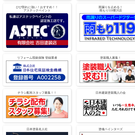
ひび割れに強い！おすすめ！！
雨漏りを止める！
アステックペイント
雨もり119豊川店
リフォーム瑕疵保険 登録業者
塗装職人募集！
チラシ配布スタッフ募集！！
日本建築塗装職人の会
日本塗装名人社
塗魂ペインターズ