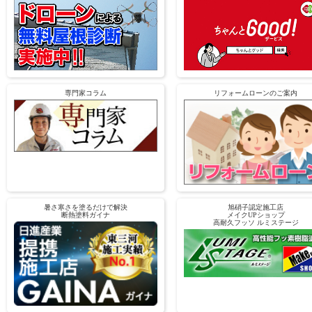
専門家コラム
リフォームローンのご案内
暑さ寒さを塗るだけで解決
旭硝子認定施工店
断熱塗料ガイナ
メイクUPショップ
高耐久フッソ ルミステージ