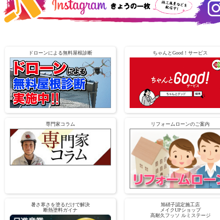
ドローンによる無料屋根診断
ちゃんとGood！サービス
専門家コラム
リフォームローンのご案内
暑さ寒さを塗るだけで解決
旭硝子認定施工店
断熱塗料ガイナ
メイクUPショップ
高耐久フッソ ルミステージ