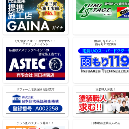
ひび割れに強い！おすすめ！！
雨漏りを止める！
アステックペイント
雨もり119豊川店
リフォーム瑕疵保険 登録業者
塗装職人募集！
チラシ配布スタッフ募集！！
日本建築塗装職人の会