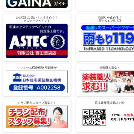
ひび割れに強い！おすすめ！！
雨漏りを止める！
アステックペイント
雨もり119豊川店
リフォーム瑕疵保険 登録業者
塗装職人募集！
チラシ配布スタッフ募集！！
日本建築塗装職人の会