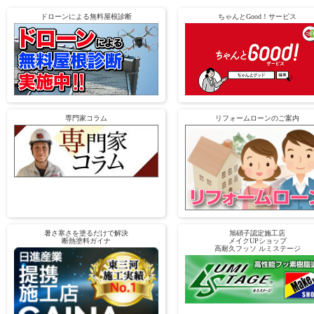
ドローンによる無料屋根診断
ちゃんとGood！サービス
専門家コラム
リフォームローンのご案内
暑さ寒さを塗るだけで解決
旭硝子認定施工店
断熱塗料ガイナ
メイクUPショップ
高耐久フッソ ルミステージ