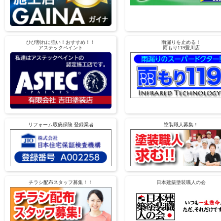
ひび割れに強い！おすすめ！！
雨漏りを止める！
アステックペイント
雨もり119豊川店
リフォーム瑕疵保険 登録業者
塗装職人募集！
チラシ配布スタッフ募集！！
日本建築塗装職人の会