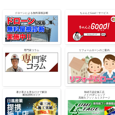
ドローンによる無料屋根診断
ちゃんとGood！サービス
専門家コラム
リフォームローンのご案内
暑さ寒さを塗るだけで解決
旭硝子認定施工店
断熱塗料ガイナ
メイクUPショップ
高耐久フッソ ルミステージ