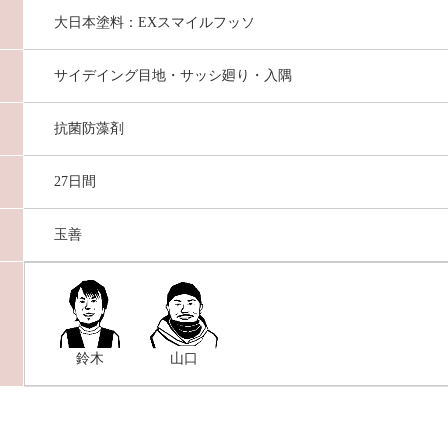
大日本塗料：EXスマイルフッソ
サイデイング目地・サッシ廻り・入隅
抗菌防藻剤
27日間
玉善
鈴木
山口