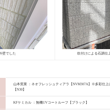
外壁でした
吹付けによる石調仕
山本窯業 ：ネオフレッシュティアラ【NVM307A】※多彩仕
【N30】
KFケミカル ：無機UVコートルーフ【ブラック】