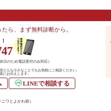
ったら、まず無料診断から。
！！
747
休日のため電話受付のみ対応）
安どんな小さなことでもお気軽にご相談ください。
直にお伝えします。
ム
LINEで相談する
1（マチニワとよかわ前）