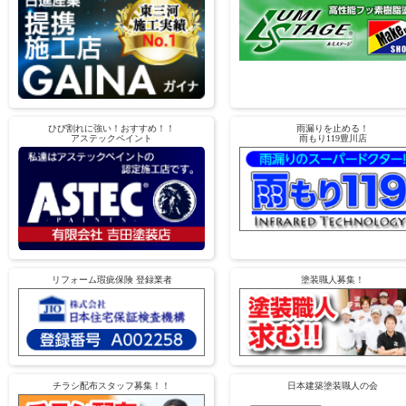
ひび割れに強い！おすすめ！！
雨漏りを止める！
アステックペイント
雨もり119豊川店
リフォーム瑕疵保険 登録業者
塗装職人募集！
チラシ配布スタッフ募集！！
日本建築塗装職人の会