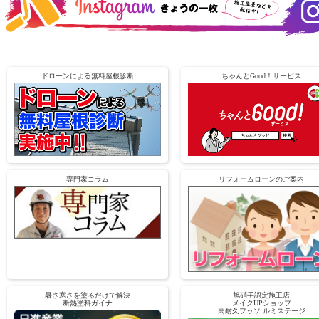
ドローンによる無料屋根診断
ちゃんとGood！サービス
専門家コラム
リフォームローンのご案内
暑さ寒さを塗るだけで解決
旭硝子認定施工店
断熱塗料ガイナ
メイクUPショップ
高耐久フッソ ルミステージ