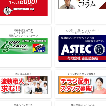
旭硝子認定施工店
ひび割れに強い！おすすめ！！
メイクUPショップ
アステックペイント
高耐久フッソ ルミステージ
塗装職人募集！
チラシ配布スタッフ募集！！
塗魂ペインターズ
外装塗装ほっとらいん