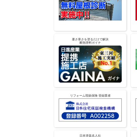
暑さ寒さを塗るだけで解決
断熱塗料ガイナ
リフォーム瑕疵保険 登録業者
日本塗装名人社