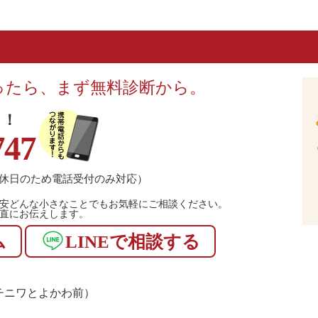
ったら、まず無料診断から。
！！
747
休日のため電話受付のみ対応）
安どんな小さなことでもお気軽にご相談ください。
直にお伝えします。
ム
LINEで相談する
1（マチニワとよかわ前）