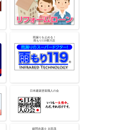
雨漏りを止める！
雨もり119豊川店
日本建築塗装職人の会
顧問弁護士 太田茂