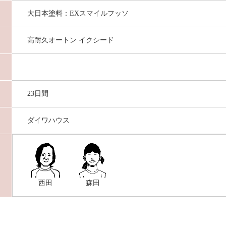
大日本塗料：EXスマイルフッソ
高耐久オートン イクシード
23日間
ダイワハウス
西田
森田