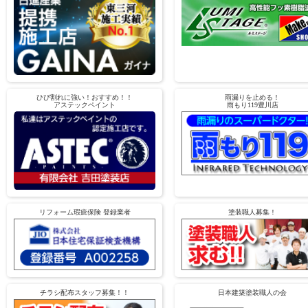
ひび割れに強い！おすすめ！！
雨漏りを止める！
アステックペイント
雨もり119豊川店
リフォーム瑕疵保険 登録業者
塗装職人募集！
チラシ配布スタッフ募集！！
日本建築塗装職人の会