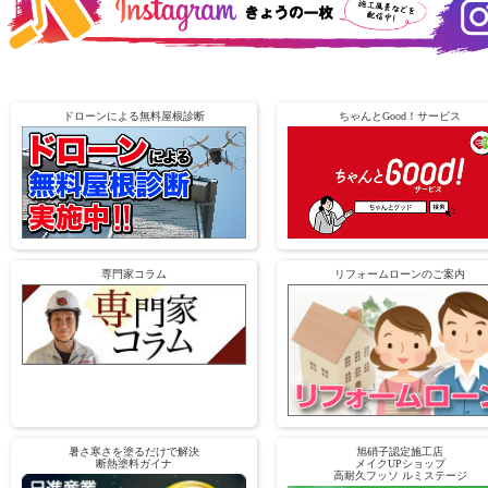
ドローンによる無料屋根診断
ちゃんとGood！サービス
専門家コラム
リフォームローンのご案内
暑さ寒さを塗るだけで解決
旭硝子認定施工店
断熱塗料ガイナ
メイクUPショップ
高耐久フッソ ルミステージ