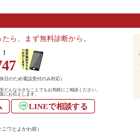
ったら、まず無料診断から。
！！
747
休日のため電話受付のみ対応）
安どんな小さなことでもお気軽にご相談ください。
直にお伝えします。
ム
LINEで相談する
1（マチニワとよかわ前）