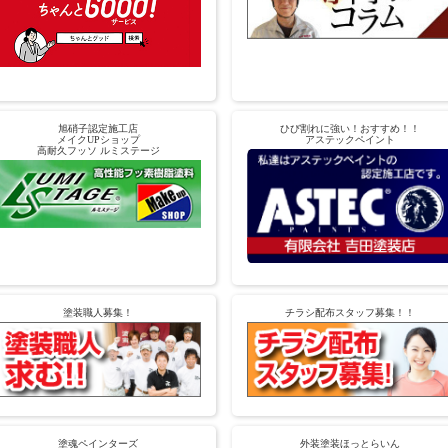
旭硝子認定施工店
ひび割れに強い！おすすめ！！
メイクUPショップ
アステックペイント
高耐久フッソ ルミステージ
塗装職人募集！
チラシ配布スタッフ募集！！
塗魂ペインターズ
外装塗装ほっとらいん