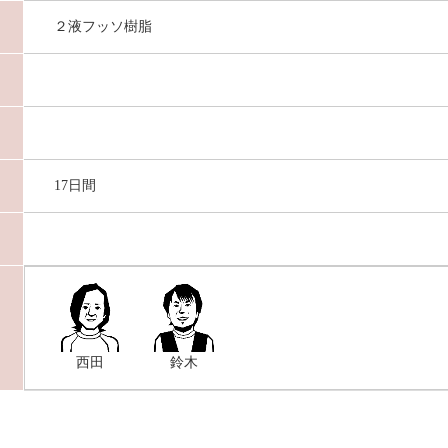
２液フッソ樹脂
17日間
西田
鈴木