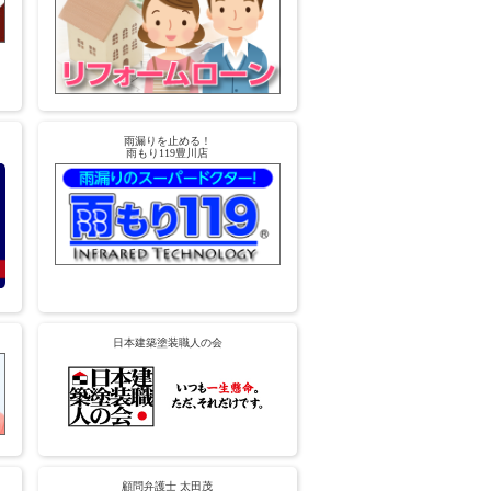
雨漏りを止める！
雨もり119豊川店
日本建築塗装職人の会
顧問弁護士 太田茂