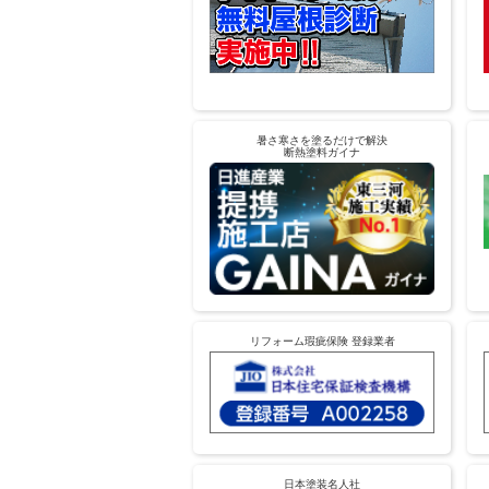
暑さ寒さを塗るだけで解決
断熱塗料ガイナ
リフォーム瑕疵保険 登録業者
日本塗装名人社