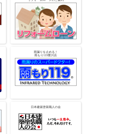
雨漏りを止める！
雨もり119豊川店
日本建築塗装職人の会