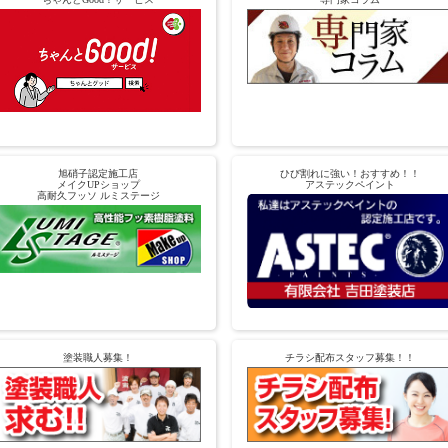
旭硝子認定施工店
ひび割れに強い！おすすめ！！
メイクUPショップ
アステックペイント
高耐久フッソ ルミステージ
塗装職人募集！
チラシ配布スタッフ募集！！