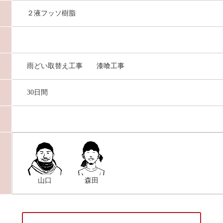
２液フッソ樹脂
雨どい取替え工事 漆喰工事
30日間
山口
森田