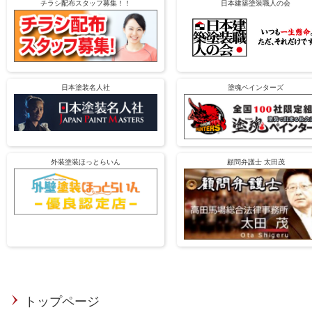
チラシ配布スタッフ募集！！
日本建築塗装職人の会
日本塗装名人社
塗魂ペインターズ
外装塗装ほっとらいん
顧問弁護士 太田茂
トップページ