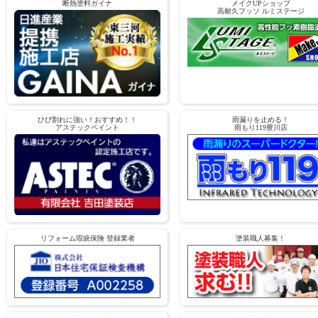
断熱塗料ガイナ
メイクUPショップ
高耐久フッソ ルミステージ
ひび割れに強い！おすすめ！！
雨漏りを止める！
アステックペイント
雨もり119豊川店
リフォーム瑕疵保険 登録業者
塗装職人募集！