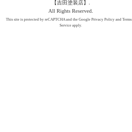
【吉⽥塗装店】.
All Rights Reserved.
This site is protected by reCAPTCHA and the Google
Privacy Policy
and
Terms
Service
apply.