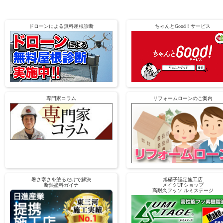
ドローンによる無料屋根診断
ちゃんとGood！サービス
専門家コラム
リフォームローンのご案内
暑さ寒さを塗るだけで解決
旭硝子認定施工店
断熱塗料ガイナ
メイクUPショップ
高耐久フッソ ルミステージ