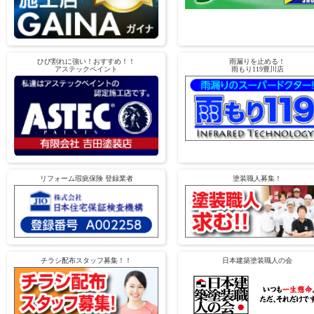
ひび割れに強い！おすすめ！！
雨漏りを止める！
アステックペイント
雨もり119豊川店
リフォーム瑕疵保険 登録業者
塗装職人募集！
チラシ配布スタッフ募集！！
日本建築塗装職人の会