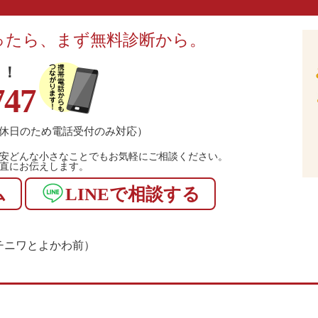
ったら、まず無料診断から。
！！
747
休日のため電話受付のみ対応）
安どんな小さなことでもお気軽にご相談ください。
直にお伝えします。
ム
LINEで相談する
1（マチニワとよかわ前）