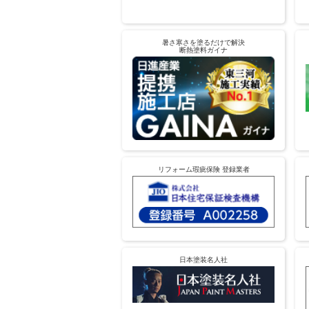
暑さ寒さを塗るだけで解決
断熱塗料ガイナ
リフォーム瑕疵保険 登録業者
日本塗装名人社