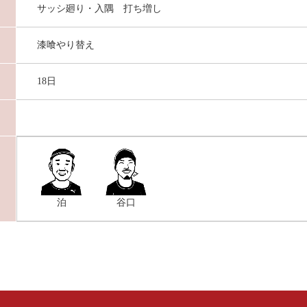
サッシ廻り・入隅 打ち増し
漆喰やり替え
18日
泊
谷口