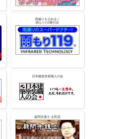
雨漏りを止める！
雨もり119豊川店
日本建築塗装職人の会
顧問弁護士 太田茂