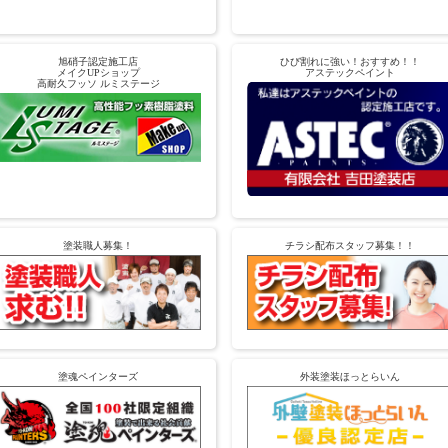
旭硝子認定施工店
ひび割れに強い！おすすめ！！
メイクUPショップ
アステックペイント
高耐久フッソ ルミステージ
塗装職人募集！
チラシ配布スタッフ募集！！
塗魂ペインターズ
外装塗装ほっとらいん