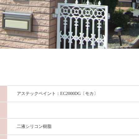
アステックペイント：EC2000DG〔モカ〕
二液シリコン樹脂