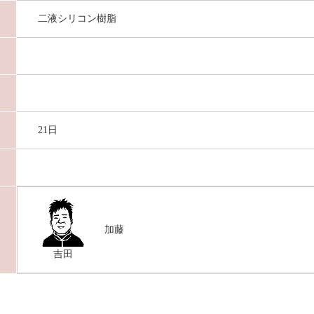
二液シリコン樹脂
21日
加藤
吉田