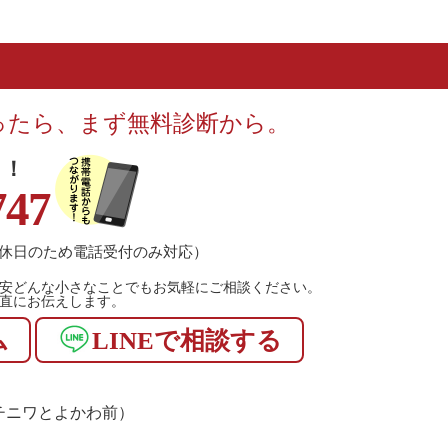
ったら、まず無料診断から。
！！
747
休日のため電話受付のみ対応）
安どんな小さなことでもお気軽にご相談ください。
直にお伝えします。
ム
LINEで相談する
1（マチニワとよかわ前）