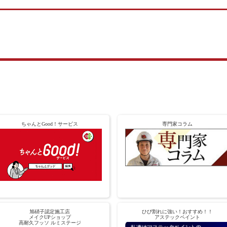
ちゃんとGood！サービス
専門家コラム
旭硝子認定施工店
ひび割れに強い！おすすめ！！
メイクUPショップ
アステックペイント
高耐久フッソ ルミステージ