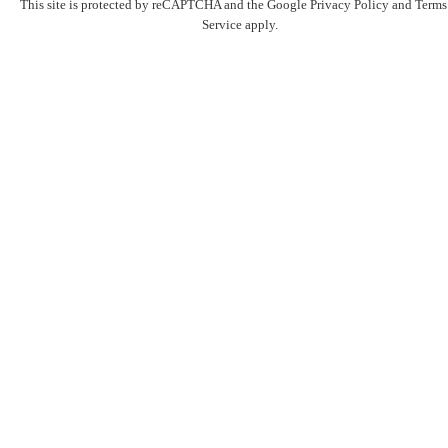
This site is protected by reCAPTCHA and the Google
Privacy Policy
and
Terms
Service
apply.