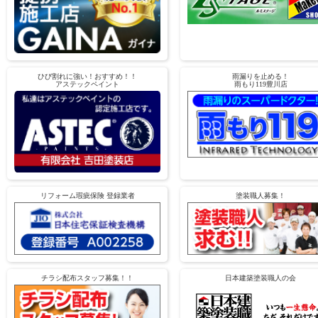
ひび割れに強い！おすすめ！！
雨漏りを止める！
アステックペイント
雨もり119豊川店
リフォーム瑕疵保険 登録業者
塗装職人募集！
チラシ配布スタッフ募集！！
日本建築塗装職人の会