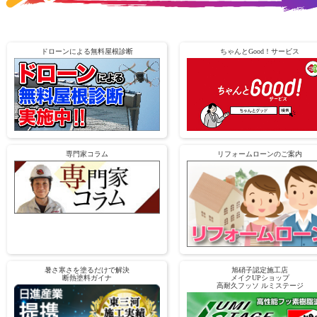
ドローンによる無料屋根診断
ちゃんとGood！サービス
専門家コラム
リフォームローンのご案内
暑さ寒さを塗るだけで解決
旭硝子認定施工店
断熱塗料ガイナ
メイクUPショップ
高耐久フッソ ルミステージ