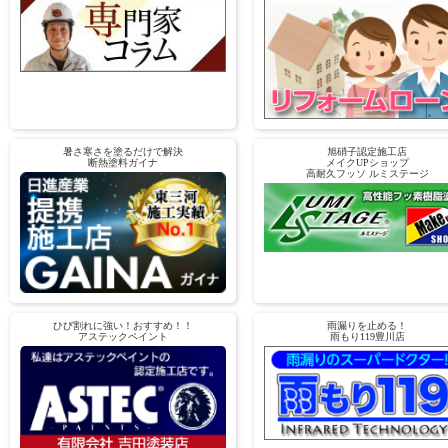
暑さ寒さを塗るだけで解決
旭硝子認定施工店
断熱塗料ガイナ
メイクUPショップ
高耐久フッソ ルミステージ
ひび割れに強い！おすすめ！！
雨漏りを止める！
アステックペイント
雨もり119豊川店