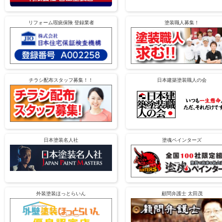
リフォーム瑕疵保険 登録業者
塗装職人募集！
チラシ配布スタッフ募集！！
日本建築塗装職人の会
日本塗装名人社
塗魂ペインターズ
外装塗装ほっとらいん
顧問弁護士 太田茂