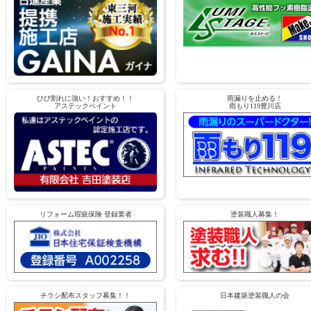
ひび割れに強い！おすすめ！！
雨漏りを止める！
アステックペイント
雨もり119豊川店
リフォーム瑕疵保険 登録業者
塗装職人募集！
チラシ配布スタッフ募集！！
日本建築塗装職人の会