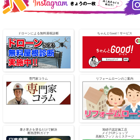
ドローンによる無料屋根診断
ちゃんとGood！サービス
専門家コラム
リフォームローンのご案内
暑さ寒さを塗るだけで解決
旭硝子認定施工店
断熱塗料ガイナ
メイクUPショップ
高耐久フッソ ルミステージ