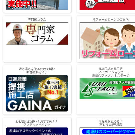
専門家コラム
リフォームローンのご案内
暑さ寒さを塗るだけで解決
旭硝子認定施工店
断熱塗料ガイナ
メイクUPショップ
高耐久フッソ ルミステージ
ひび割れに強い！おすすめ！！
雨漏りを止める！
アステックペイント
雨もり119豊川店